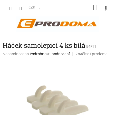
Přejít
NÁKU
na
CZK
obsah
KOŠÍK
Háček samolepicí 4 ks bílá
E4F11
Průměrné
Neohodnoceno
Podrobnosti hodnocení
Značka:
Eprodoma
hodnocení
produktu
je
0,0
z
5
hvězdiček.