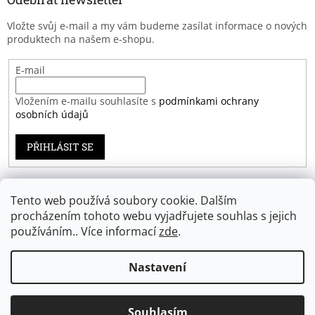
Vložte svůj e-mail a my vám budeme zasílat informace o nových
produktech na našem e-shopu.
E-mail
Vložením e-mailu souhlasíte s
podmínkami ochrany
osobních údajů
PŘIHLÁSIT SE
Tento web používá soubory cookie. Dalším
Záruka spokojenosti
procházením tohoto webu vyjadřujete souhlas s jejich
používáním.. Více informací
zde
.
Nastavení
Vytvořil Shoptet
Souhlasím
Copyright 2026
Eprodoma.cz
. Všechna práva vyhrazena.