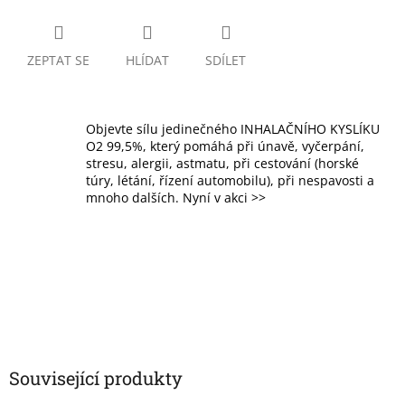
ZEPTAT SE
HLÍDAT
SDÍLET
Objevte sílu jedinečného INHALAČNÍHO KYSLÍKU
O2 99,5%, který pomáhá při únavě, vyčerpání,
stresu, alergii, astmatu, při cestování (horské
túry, létání, řízení automobilu), při nespavosti a
mnoho dalších. Nyní v akci >>
Související produkty