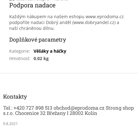
Podpora nadace
Každým nákupem na našem eshopu www.eprodoma.cz
podpoříte nadaci Dobrý anděl (www.dobryandel.cz) a
naší chráněnou dílnu.
Doplňkové parametry
Kategorie
:
Věšáky a háčky
Hmotnost
:
0.02 kg
Z
á
p
a
Kontakty
t
Tel.: +420 727 898 513 obchod@eprodoma.cz Strong shop
í
s.r.o. Chocenice 32 Břežany I 28002 Kolín
9.8.2021