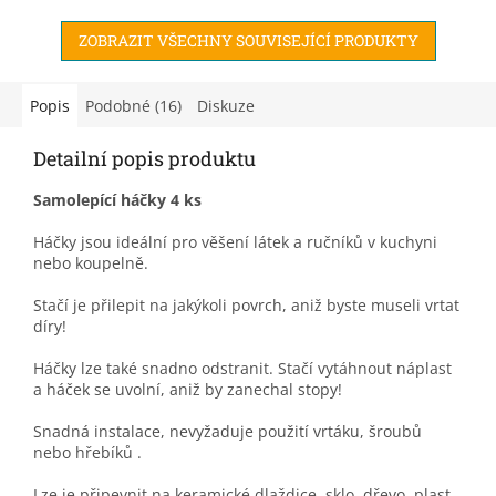
ZOBRAZIT VŠECHNY SOUVISEJÍCÍ PRODUKTY
Popis
Podobné (16)
Diskuze
Detailní popis produktu
Samolepící háčky 4 ks
Háčky jsou ideální pro věšení látek a ručníků v kuchyni
nebo koupelně.
Stačí je přilepit na jakýkoli povrch, aniž byste museli vrtat
díry!
Háčky lze také snadno odstranit. Stačí vytáhnout náplast
a háček se uvolní, aniž by zanechal stopy!
Snadná instalace, nevyžaduje použití vrtáku, šroubů
nebo hřebíků .
Lze je připevnit na keramické dlaždice, sklo, dřevo, plast