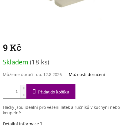
9 Kč
Měrná
Skladem
(18 ks)
cena:
Můžeme doručit do:
12.8.2026
Možnosti doručení
Přidat do košíku
Háčky jsou ideální pro věšení látek a ručníků v kuchyni nebo
koupelně
Detailní informace