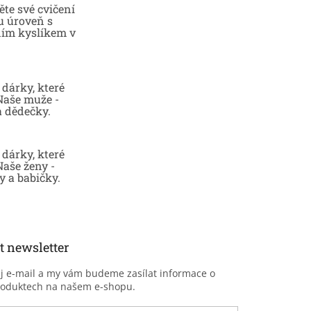
te své cvičení
u úroveň s
ním kyslíkem v
dárky, které
 Naše muže -
a dědečky.
dárky, které
Naše ženy -
 a babičky.
t newsletter
ůj e-mail a my vám budeme zasílat informace o
roduktech na našem e-shopu.