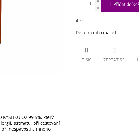
Přidat do ko
4 ks
Detailní informace
TISK
ZEPTAT SE
 KYSLÍKU O2 99,5%, který
ergii, astmatu, při cestování
), při nespavosti a mnoho