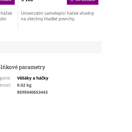
ý háček
Univerzální samolepící háček vhodný
oliv
na všechny hladké povrchy.
lňkové parametry
gorie
:
Věšáky a háčky
tnost
:
0.02 kg
:
8595040653443