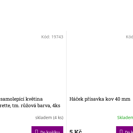
Kód:
19743
Kó
samolepící květina
Háček přísavka kov 40 mm
ette, tm. růžová barva, 4ks
ní
skladem
(4 ks)
Sklade
5 Kč
Do košíku
Do 