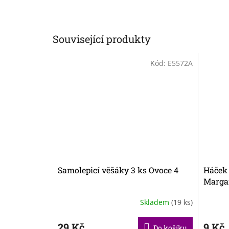
Související produkty
Kód:
E5572A
Samolepicí věšáky 3 ks Ovoce 4
Háček 
Margar
v bale
Skladem
(19 ks)
29 Kč
9 Kč
Do košíku