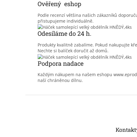
Ověřený eshop
Podle recenzí většina našich zákazníků doporu
přistupujeme individuálně.
Odesíláme do 24 h.
Produkty kvalitně zabalíme. Pokud nakupujte kř
Nechte si balíček doručit až domů.
Podpora nadace
Každým nákupem na našem eshopu www.eprodoma
naší chráněnou dílnu.
Z
á
p
a
t
Kontakt
í