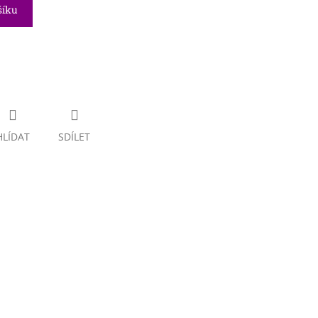
šíku
HLÍDAT
SDÍLET