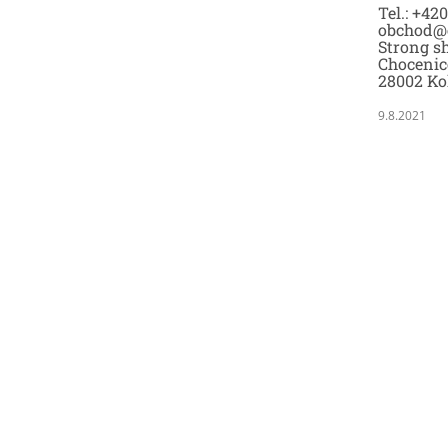
Tel.: +42
obchod@
Strong sh
Chocenic
28002 Ko
9.8.2021