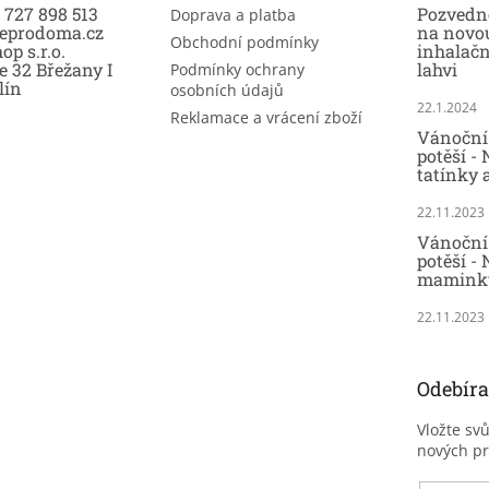
0 727 898 513
Pozvedně
Doprava a platba
eprodoma.cz
na novo
Obchodní podmínky
op s.r.o.
inhalač
e 32 Břežany I
lahvi
Podmínky ochrany
lín
osobních údajů
22.1.2024
Reklamace a vrácení zboží
Vánoční 
potěší -
tatínky 
22.11.2023
Vánoční 
potěší - 
maminky
22.11.2023
Odebíra
Vložte sv
nových p