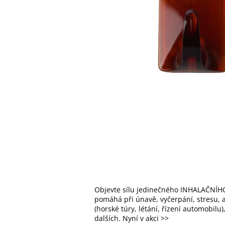
Objevte sílu jedinečného INHALAČNÍHO
pomáhá při únavě, vyčerpání, stresu, al
(horské túry, létání, řízení automobilu
dalších. Nyní v akci >>