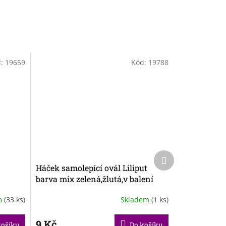
d:
19659
Kód:
19788
Další
produkt
Háček samolepící ovál Liliput
barva mix zelená,žlutá,v balení
10ks
m
(33 ks)
Skladem
(1 ks)
9 Kč
košíku
Do košíku