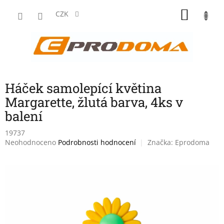
Přejít
NÁKU
na
CZK
obsah
KOŠÍK
Háček samolepící květina
Margarette, žlutá barva, 4ks v
balení
19737
Průměrné
Neohodnoceno
Podrobnosti hodnocení
Značka:
Eprodoma
hodnocení
produktu
je
0,0
z
5
hvězdiček.