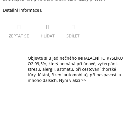
Detailní informace
ZEPTAT SE
HLÍDAT
SDÍLET
Objevte sílu jedinečného INHALAČNÍHO KYSLÍKU
O2 99,5%, který pomáhá při únavě, vyčerpání,
stresu, alergii, astmatu, při cestování (horské
túry, létání, řízení automobilu), při nespavosti a
mnoho dalších. Nyní v akci >>