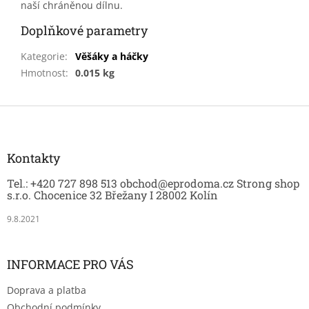
naší chráněnou dílnu.
Doplňkové parametry
Kategorie
:
Věšáky a háčky
Hmotnost
:
0.015 kg
Z
á
p
a
Kontakty
t
Tel.: +420 727 898 513 obchod@eprodoma.cz Strong shop
í
s.r.o. Chocenice 32 Břežany I 28002 Kolín
9.8.2021
INFORMACE PRO VÁS
Doprava a platba
Obchodní podmínky