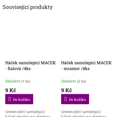
Související produkty
Háček samolepící MACEK
Háček samolepící MACEK
- fialová /4ks
- mramor /4ks
Skladem
(1 ks)
Skladem
(2 ks)
9 Kč
9 Kč
Do košíku
Do košíku
Univerzální samolepící
Univerzální samolepící
háček vhodný na všechny
háček vhodný na všechny