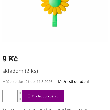
9 Kč
Měrná
skladem
(2 ks)
cena:
Můžeme doručit do:
11.8.2026
Možnosti doručení
Přidat do košíku
Samolepící háčky ve tvaru květin oživí každý prostor.