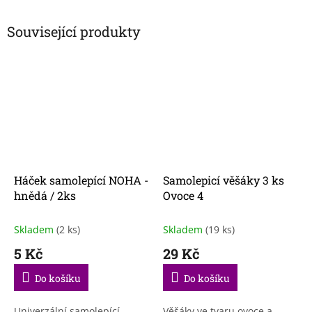
Související produkty
Háček samolepící NOHA -
Samolepicí věšáky 3 ks
hnědá / 2ks
Ovoce 4
Skladem
(2 ks)
Skladem
(19 ks)
5 Kč
29 Kč
Do košíku
Do košíku
Univerzální samolepící
Věšáky ve tvaru ovoce a