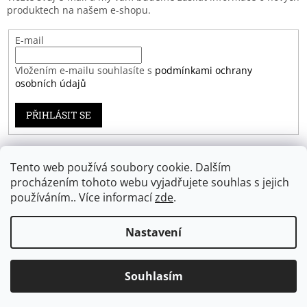
produktech na našem e-shopu.
E-mail
Vložením e-mailu souhlasíte s
podmínkami ochrany
osobních údajů
PŘIHLÁSIT SE
Tento web používá soubory cookie. Dalším
Záruka spokojenosti
procházením tohoto webu vyjadřujete souhlas s jejich
používáním.. Více informací
zde
.
Nastavení
Vytvořil Shoptet
Souhlasím
Copyright 2026
Eprodoma.cz
. Všechna práva vyhrazena.