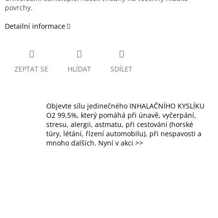
povrchy.
Detailní informace
ZEPTAT SE
HLÍDAT
SDÍLET
Objevte sílu jedinečného INHALAČNÍHO KYSLÍKU
O2 99,5%, který pomáhá při únavě, vyčerpání,
stresu, alergii, astmatu, při cestování (horské
túry, létání, řízení automobilu), při nespavosti a
mnoho dalších. Nyní v akci >>