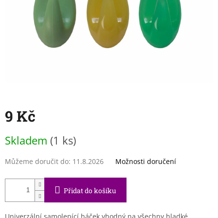
9 Kč
Měrná
Skladem
(1 ks)
cena:
Můžeme doručit do:
11.8.2026
Možnosti doručení
Přidat do košíku
Univerzální samolepící háček vhodný na všechny hladké