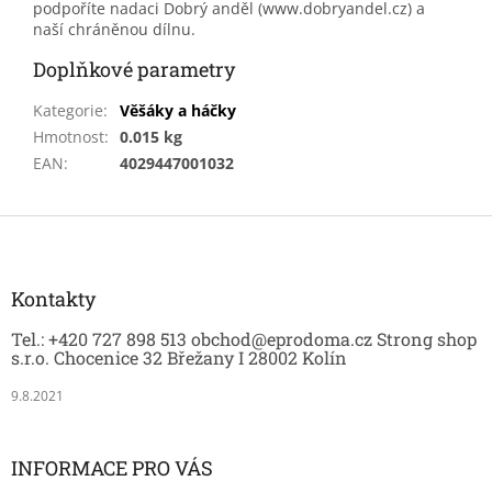
podpoříte nadaci Dobrý anděl (www.dobryandel.cz) a
naší chráněnou dílnu.
Doplňkové parametry
Kategorie
:
Věšáky a háčky
Hmotnost
:
0.015 kg
EAN
:
4029447001032
Z
á
p
a
Kontakty
t
Tel.: +420 727 898 513 obchod@eprodoma.cz Strong shop
í
s.r.o. Chocenice 32 Břežany I 28002 Kolín
9.8.2021
INFORMACE PRO VÁS