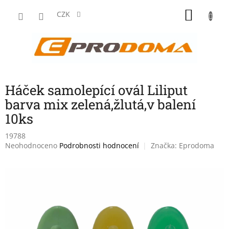
Přejít
NÁKU
na
CZK
obsah
KOŠÍK
Háček samolepící ovál Liliput
barva mix zelená,žlutá,v balení
10ks
19788
Průměrné
Neohodnoceno
Podrobnosti hodnocení
Značka:
Eprodoma
hodnocení
produktu
je
0,0
z
5
hvězdiček.