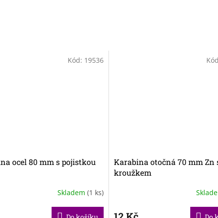
Kód:
19536
Kó
na ocel 80 mm s pojistkou
Karabina otočná 70 mm Zn 
kroužkem
Skladem
(1 ks)
Sklad
č
12 Kč
Do košíku
Do 