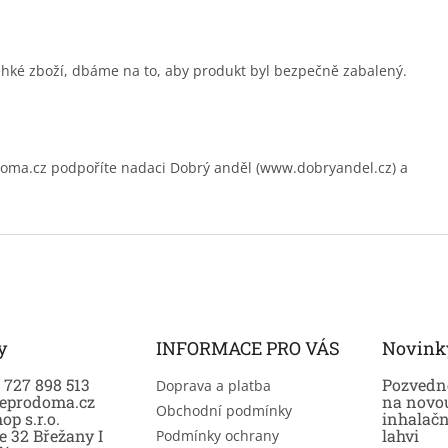
ehké zboží, dbáme na to, aby produkt byl bezpečně zabalený.
.cz podpoříte nadaci Dobrý anděl (www.dobryandel.cz) a
y
INFORMACE PRO VÁS
Novink
0 727 898 513
Pozvedně
Doprava a platba
eprodoma.cz
na novo
Obchodní podmínky
op s.r.o.
inhalač
e 32 Břežany I
lahvi
Podmínky ochrany