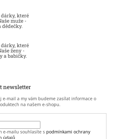
dárky, které
 Naše muže -
a dědečky.
dárky, které
Naše ženy -
 a babičky.
t newsletter
ůj e-mail a my vám budeme zasílat informace o
roduktech na našem e-shopu.
m e-mailu souhlasíte s
podmínkami ochrany
h údajů