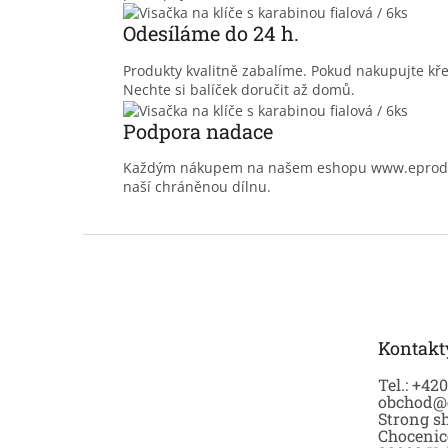
Odesíláme do 24 h.
Produkty kvalitně zabalíme. Pokud nakupujte kř
Nechte si balíček doručit až domů.
Podpora nadace
Každým nákupem na našem eshopu www.eprodoma
naší chráněnou dílnu.
Z
á
p
a
t
Kontakt
í
Tel.: +42
obchod@
Strong sh
Chocenic