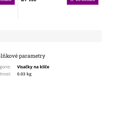
lňkové parametry
gorie
:
Visačky na klíče
tnost
:
0.03 kg