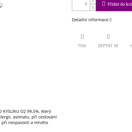
Přidat do ko
Detailní informace
TISK
ZEPTAT SE
 KYSLÍKU O2 99,5%, který
ergii, astmatu, při cestování
), při nespavosti a mnoho