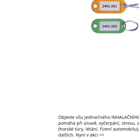
Objevte sílu jedinečného INHALAČNÍHO
pomáhá při únavě, vyčerpání, stresu, al
(horské túry, létání, řízení automobilu
dalších. Nyní v akci >>