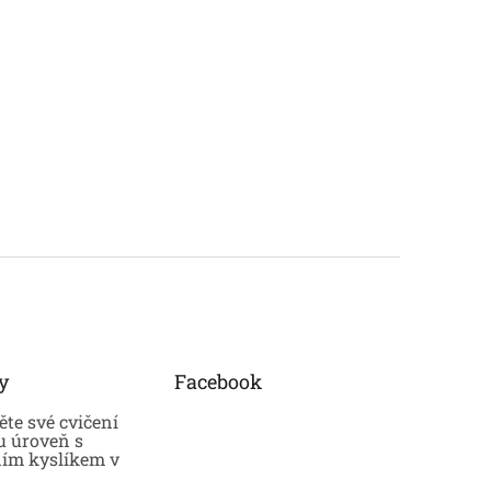
y
Facebook
te své cvičení
u úroveň s
ním kyslíkem v