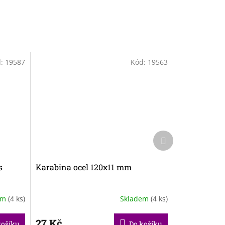
d:
19587
Kód:
19563
Další
produkt
s
Karabina ocel 120x11 mm
em
(4 ks)
Skladem
(4 ks)
27 Kč
košíku
Do košíku