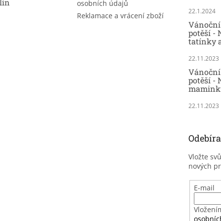
lín
osobních údajů
22.1.2024
Reklamace a vrácení zboží
Vánoční 
potěší -
tatínky 
22.11.2023
Vánoční 
potěší - 
maminky
22.11.2023
Odebíra
Vložte sv
nových p
E-mail
Vložení
osobníc