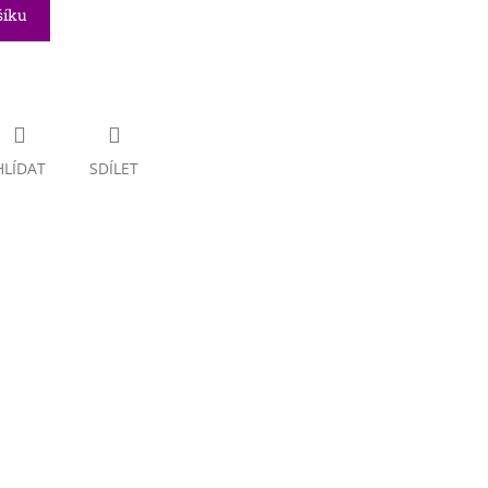
šíku
HLÍDAT
SDÍLET