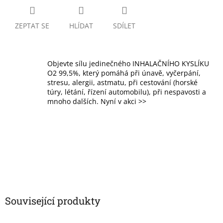
ZEPTAT SE
HLÍDAT
SDÍLET
Objevte sílu jedinečného INHALAČNÍHO KYSLÍKU
O2 99,5%, který pomáhá při únavě, vyčerpání,
stresu, alergii, astmatu, při cestování (horské
túry, létání, řízení automobilu), při nespavosti a
mnoho dalších. Nyní v akci >>
Související produkty