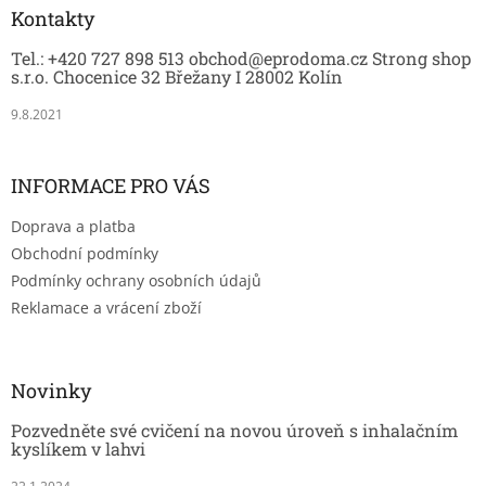
a
Kontakty
t
Tel.: +420 727 898 513 obchod@eprodoma.cz Strong shop
í
s.r.o. Chocenice 32 Břežany I 28002 Kolín
9.8.2021
INFORMACE PRO VÁS
Doprava a platba
Obchodní podmínky
Podmínky ochrany osobních údajů
Reklamace a vrácení zboží
Novinky
Pozvedněte své cvičení na novou úroveň s inhalačním
kyslíkem v lahvi