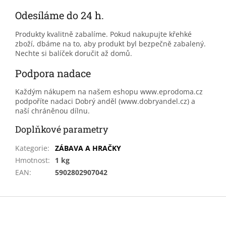
Odesíláme do 24 h.
Produkty kvalitně zabalíme. Pokud nakupujte křehké
zboží, dbáme na to, aby produkt byl bezpečně zabalený.
Nechte si balíček doručit až domů.
Podpora nadace
Každým nákupem na našem eshopu www.eprodoma.cz
podpoříte nadaci Dobrý anděl (www.dobryandel.cz) a
naší chráněnou dílnu.
Doplňkové parametry
Kategorie
:
ZÁBAVA A HRAČKY
Hmotnost
:
1 kg
EAN
:
5902802907042
Z
á
p