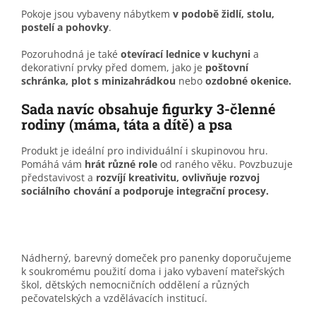
Pokoje jsou vybaveny nábytkem
v podobě židlí, stolu,
postelí a pohovky
.
Pozoruhodná je také
otevírací lednice v kuchyni
a
dekorativní prvky před domem, jako je
poštovní
schránka
, plot s minizahrádko
u
nebo
ozdobné okenice.
Sada navíc obsahuje figurky 3-členné
rodiny (máma, táta a dítě) a psa
Produkt je ideální pro individuální i skupinovou hru.
Pomáhá vám
hrát různé role
od raného věku. Povzbuzuje
představivost a
rozvíjí kreativitu, ovlivňuje rozvoj
sociálního chování a podporuje integrační procesy.
Nádherný, barevný domeček pro panenky doporučujeme
k soukromému použití doma i jako vybavení mateřských
škol, dětských nemocničních oddělení a různých
pečovatelských a vzdělávacích institucí.