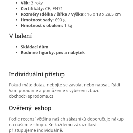
Věk:
3 roky
Certifikáty:
CE, EN71
Rozměry (délka / šířka / výška):
16 x 18 x 28,5 cm
Hmotnost sady:
690 g
Hmotnost s obalem:
1 kg
V balení
Skládací dům
Rodinné figurky, pes a nábytek
Individuální přístup
Pokud máte dotaz, nebojte se zavolat nebo napsat. Rádi
Vám poradíme a pomůžeme s výběrem zboží.
obchod@eprodoma.cz
Ověřený eshop
Podle recenzí většina našich zákazníků doporučuje nákup
na našem e-shopu. Ke každému zákazníkovi
přistupujeme individuálně.