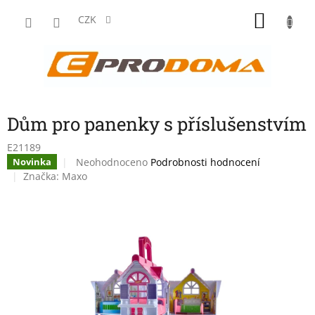
Přejít
NÁKU
na
CZK
obsah
KOŠÍK
Dům pro panenky s příslušenstvím
E21189
Průměrné
Neohodnoceno
Podrobnosti hodnocení
Novinka
hodnocení
Značka:
Maxo
produktu
je
0,0
z
5
hvězdiček.