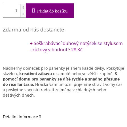
Přidat do košíku
Zdarma od nás dostanete
+ Seškrabávací duhový notýsek se stylusem
- růžový
v hodnotě 28 Kč
Nádherný domeček pro panenky je snem každé dívky. Poskytuje
skvělou,
kreativní zábavu
o samotě nebo ve větší skupině.
S
pomocí domu pro panenky se dítě rychle a snadno přesune
do říše fantazie.
Hračka vám umožní příjemně strávit volný čas
a poskytne spoustu radosti zejména v chladných nebo
deštivých dnech.
Detailní informace