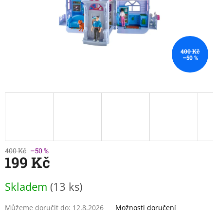
400 Kč
–50 %
400 Kč
–50 %
199 Kč
Měrná
Skladem
(13 ks)
cena:
Můžeme doručit do:
12.8.2026
Možnosti doručení