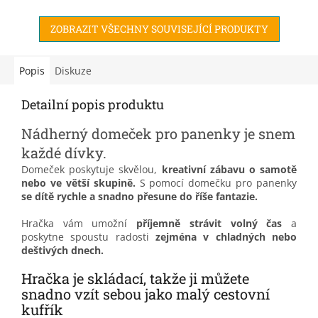
do batohu nebo tašky.
ZOBRAZIT VŠECHNY SOUVISEJÍCÍ PRODUKTY
Popis
Diskuze
Detailní popis produktu
Nádherný domeček pro panenky je snem
každé dívky.
Domeček poskytuje skvělou,
kreativní zábavu o samotě
nebo ve větší skupině.
S pomocí domečku pro panenky
se dítě rychle a snadno přesune do říše fantazie.
Hračka vám umožní
p
říjemně strávit volný čas
a
poskytne spoustu radosti
zejména v chladných nebo
deštivých dnech.
Hračka je skládací, takže ji můžete
snadno vzít sebou jako malý cestovní
kufřík