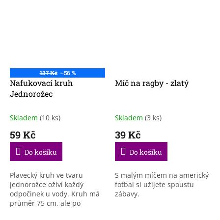
137 Kč
–56 %
Nafukovací kruh
Míč na ragby - zlatý
Jednorožec
Skladem
(10 ks)
Skladem
(3 ks)
59 Kč
39 Kč
Do košíku
Do košíku
Plavecký kruh ve tvaru
S malým míčem na americký
jednorožce oživí každý
fotbal si užijete spoustu
odpočinek u vody. Kruh má
zábavy.
průměr 75 cm, ale po
vyfouknutí ho lehce složíte