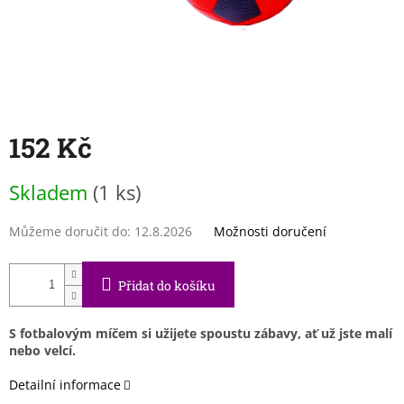
152 Kč
Měrná
Skladem
(1 ks)
cena:
Můžeme doručit do:
12.8.2026
Možnosti doručení
Přidat do košíku
S fotbalovým míčem si užijete spoustu zábavy, ať už jste malí
nebo velcí.
Detailní informace