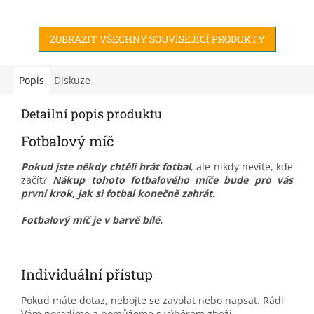
pomocí domu pro panenky
se dítě rychle a snadno
ZOBRAZIT VŠECHNY SOUVISEJÍCÍ PRODUKTY
přesune...
Popis
Diskuze
Detailní popis produktu
Fotbalový míč
Pokud jste někdy chtěli hrát fotbal
, ale nikdy nevíte, kde
začít?
N
ákup tohoto fotbalového míče bude pro vás
první krok, jak si fotbal konečně zahrát.
Fotbalový míč je v barvě bílé.
Individuální přístup
Pokud máte dotaz, nebojte se zavolat nebo napsat. Rádi
Vám poradíme a pomůžeme s výběrem zboží.