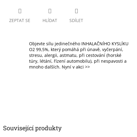
ZEPTAT SE
HLÍDAT
SDÍLET
Objevte sílu jedinečného INHALAČNÍHO KYSLÍKU
O2 99,5%, který pomáhá při únavě, vyčerpání,
stresu, alergii, astmatu, při cestování (horské
túry, létání, řízení automobilu), při nespavosti a
mnoho dalších. Nyní v akci >>
Související produkty