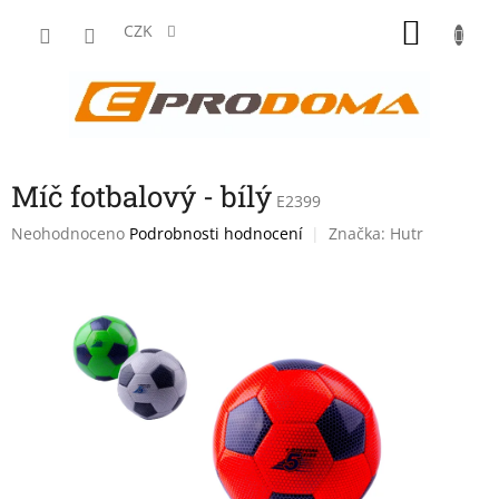
Přejít
NÁKU
na
CZK
obsah
KOŠÍK
Míč fotbalový - bílý
E2399
Průměrné
Neohodnoceno
Podrobnosti hodnocení
Značka:
Hutr
hodnocení
produktu
je
0,0
z
5
hvězdiček.