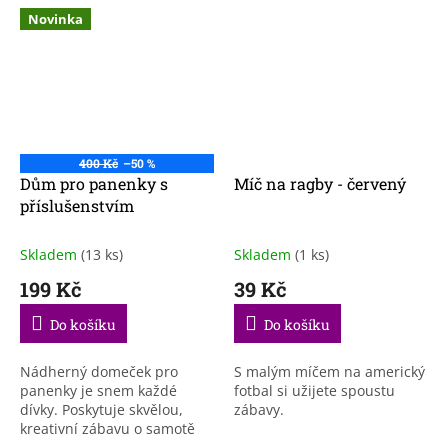
Novinka
400 Kč
–50 %
Dům pro panenky s
Míč na ragby - červený
příslušenstvím
Skladem
(13 ks)
Skladem
(1 ks)
199 Kč
39 Kč
Do košíku
Do košíku
Nádherný domeček pro
S malým míčem na americký
panenky je snem každé
fotbal si užijete spoustu
dívky. Poskytuje skvělou,
zábavy.
kreativní zábavu o samotě
nebo ve větší skupině. S