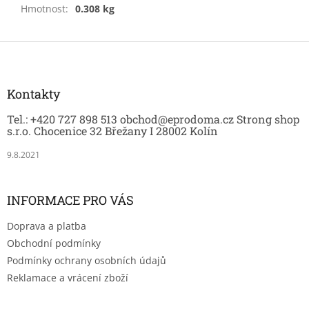
Hmotnost
:
0.308 kg
Z
á
p
a
Kontakty
t
Tel.: +420 727 898 513 obchod@eprodoma.cz Strong shop
í
s.r.o. Chocenice 32 Břežany I 28002 Kolín
9.8.2021
INFORMACE PRO VÁS
Doprava a platba
Obchodní podmínky
Podmínky ochrany osobních údajů
Reklamace a vrácení zboží