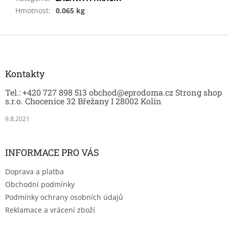
Hmotnost
:
0.065 kg
Z
á
p
a
Kontakty
t
Tel.: +420 727 898 513 obchod@eprodoma.cz Strong shop
í
s.r.o. Chocenice 32 Břežany I 28002 Kolín
9.8.2021
INFORMACE PRO VÁS
Doprava a platba
Obchodní podmínky
Podmínky ochrany osobních údajů
Reklamace a vrácení zboží