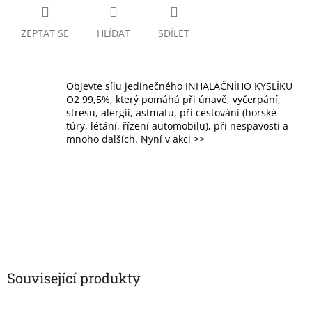
ZEPTAT SE
HLÍDAT
SDÍLET
Objevte sílu jedinečného INHALAČNÍHO KYSLÍKU
O2 99,5%, který pomáhá při únavě, vyčerpání,
stresu, alergii, astmatu, při cestování (horské
túry, létání, řízení automobilu), při nespavosti a
mnoho dalších. Nyní v akci >>
Související produkty