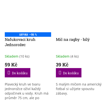
137 Kč
–56 %
Nafukovací kruh
Míč na ragby - bílý
Jednorožec
Skladem
(10 ks)
Skladem
(4 ks)
59 Kč
39 Kč
Do košíku
Do košíku
Plavecký kruh ve tvaru
S malým míčem na americký
jednorožce oživí každý
fotbal si užijete spoustu
odpočinek u vody. Kruh má
zábavy.
průměr 75 cm, ale po
vyfouknutí ho lehce složíte
do batohu nebo tašky.