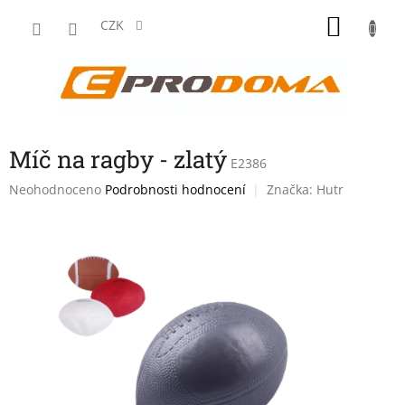
Přejít
NÁKU
na
CZK
obsah
KOŠÍK
Míč na ragby - zlatý
E2386
Průměrné
Neohodnoceno
Podrobnosti hodnocení
Značka:
Hutr
hodnocení
produktu
je
0,0
z
5
hvězdiček.