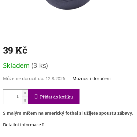
39 Kč
Měrná
Skladem
(3 ks)
cena:
Můžeme doručit do:
12.8.2026
Možnosti doručení
Přidat do košíku
S malým míčem na americký fotbal si užijete spoustu zábavy.
Detailní informace