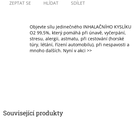
ZEPTAT SE
HLÍDAT
SDÍLET
Objevte sílu jedinečného INHALAČNÍHO KYSLÍKU
O2 99,5%, který pomáhá při únavě, vyčerpání,
stresu, alergii, astmatu, při cestování (horské
túry, létání, řízení automobilu), při nespavosti a
mnoho dalších. Nyní v akci >>
Související produkty