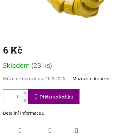
6 Kč
Měrná
Skladem
(23 ks)
cena:
Můžeme doručit do:
10.8.2026
Možnosti doručení
Přidat do košíku
Detailní informace