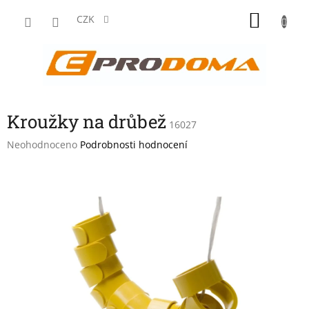
Přejít
NÁKU
na
CZK
obsah
KOŠÍK
Kroužky na drůbež
16027
Průměrné
Neohodnoceno
Podrobnosti hodnocení
hodnocení
produktu
je
0,0
z
5
hvězdiček.