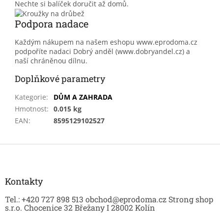
Nechte si balíček doručit až domů.
Podpora nadace
Každým nákupem na našem eshopu www.eprodoma.cz
podpoříte nadaci Dobrý anděl (www.dobryandel.cz) a
naší chráněnou dílnu.
Doplňkové parametry
Kategorie
:
DŮM A ZAHRADA
Hmotnost
:
0.015 kg
EAN
:
8595129102527
Z
á
p
a
Kontakty
t
Tel.: +420 727 898 513 obchod@eprodoma.cz Strong shop
í
s.r.o. Chocenice 32 Břežany I 28002 Kolín