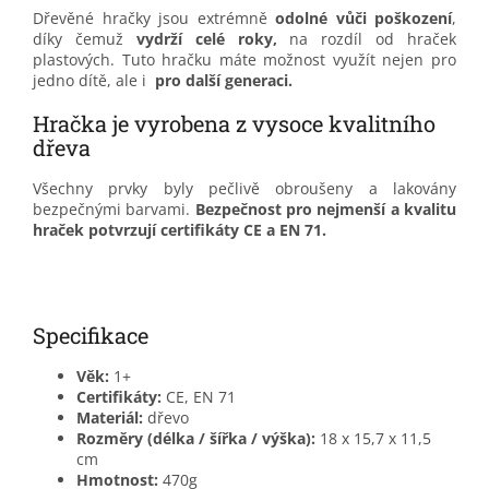
Dřevěné hračky jsou extrémně
odolné vůči poškození
,
díky čemuž
vydrží celé roky,
na rozdíl od hraček
plastových.
Tuto hračku máte možnost využít nejen pro
jedno dítě, ale i
pro další generaci.
Hračka je vyrobena z vysoce kvalitního
dřeva
Všechny prvky byly pečlivě obroušeny a lakovány
bezpečnými barvami.
Bezpečnost pro nejmenší a kvalitu
hraček potvrzují certifikáty CE a EN 71.
Specifikace
Věk:
1+
Certifikáty:
CE, EN 71
Materiál:
dřevo
Rozměry (délka / šířka / výška):
18 x 15,7 x 11,5
cm
Hmotnost:
470g