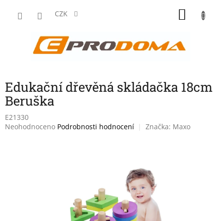
Přejít
NÁKU
na
CZK
obsah
KOŠÍK
Edukační dřevěná skládačka 18cm
Beruška
E21330
Průměrné
Neohodnoceno
Podrobnosti hodnocení
Značka:
Maxo
hodnocení
produktu
je
0,0
z
5
hvězdiček.