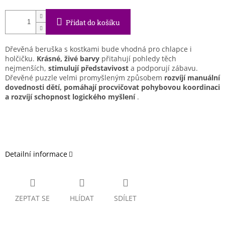
Přidat do košíku
Dřevěná beruška s kostkami bude vhodná pro chlapce i
holčičku.
Krásné, živé barvy
přitahují pohledy těch
nejmenších,
stimulují představivost
a podporují zábavu.
Dřevěné puzzle velmi promyšleným způsobem
rozvíjí manuální
dovednosti
dětí, pomáhají procvičovat pohybovou koordinaci
a rozvíjí schopnost logického myšlení
.
Detailní informace
ZEPTAT SE
HLÍDAT
SDÍLET