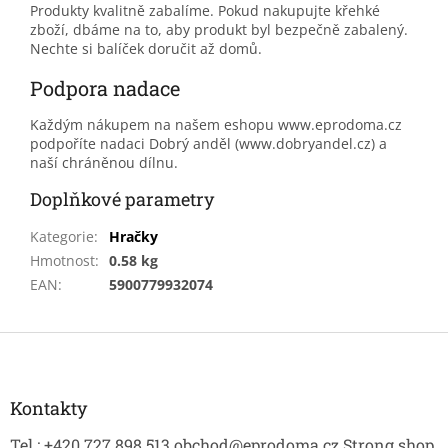
Produkty kvalitně zabalíme. Pokud nakupujte křehké
zboží, dbáme na to, aby produkt byl bezpečně zabalený.
Nechte si balíček doručit až domů.
Podpora nadace
Každým nákupem na našem eshopu www.eprodoma.cz
podpoříte nadaci Dobrý anděl (www.dobryandel.cz) a
naší chráněnou dílnu.
Doplňkové parametry
Kategorie
:
Hračky
Hmotnost
:
0.58 kg
EAN
:
5900779932074
Z
á
p
a
Kontakty
t
Tel.: +420 727 898 513 obchod@eprodoma.cz Strong shop