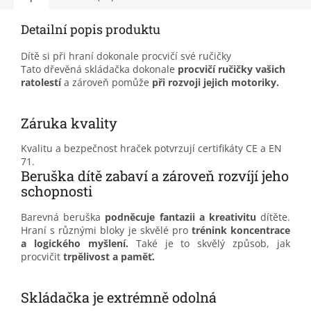
Detailní popis produktu
Dítě si při hraní dokonale procvičí své ručičky
Tato dřevěná skládačka dokonale
procvičí ručičky
vašich
ratolestí
a zároveň pomůže
při rozvoji jejich motoriky.
Záruka kvality
Kvalitu a bezpečnost hraček potvrzují certifikáty CE a EN
71.
Beruška dítě zabaví a zároveň rozvíjí jeho
schopnosti
Barevná beruška
podněcuje fantazii a kreativitu
dítěte.
Hraní s různými bloky je skvělé pro
trénink koncentrace
a logického myšlení.
Také je to skvělý způsob, jak
procvičit
trpělivost a paměť.
Skládačka je extrémně odolná