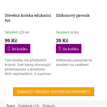
Dřevěná kostka edukační
Silikonový pavouk
5v1
Skladem
(22 ks)
Skladem
(6 ks)
99 Kč
39 Kč
Do košíku
Do košíku
Tato kostka má především
Silikonový pavouček ke
krásné, živé barvy stimulující
strašení na zavěšení.
představivost a kreativitu
těch nejmladších. S naučnou
hračkou se dítě může učit
tvary a barvy, učit se počítat
a...
ZOBRAZIT VŠECHNY SOUVISEJÍCÍ PRODUKTY
Popis
Podobné (12)
Diskuze