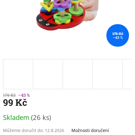
176 Kč
–43 %
176 Kč
–43 %
99 Kč
Měrná
Skladem
(26 ks)
cena:
Můžeme doručit do:
12.8.2026
Možnosti doručení