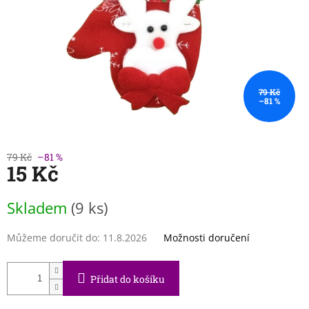
79 Kč
–81 %
79 Kč
–81 %
15 Kč
Měrná
Skladem
(9 ks)
cena:
Můžeme doručit do:
11.8.2026
Možnosti doručení
Přidat do košíku