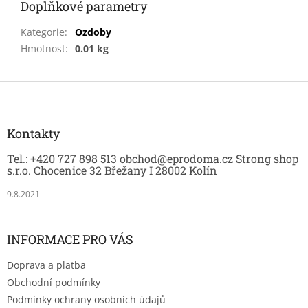
Doplňkové parametry
Kategorie
:
Ozdoby
Hmotnost
:
0.01 kg
Z
á
p
a
Kontakty
t
Tel.: +420 727 898 513 obchod@eprodoma.cz Strong shop
í
s.r.o. Chocenice 32 Břežany I 28002 Kolín
9.8.2021
INFORMACE PRO VÁS
Doprava a platba
Obchodní podmínky
Podmínky ochrany osobních údajů