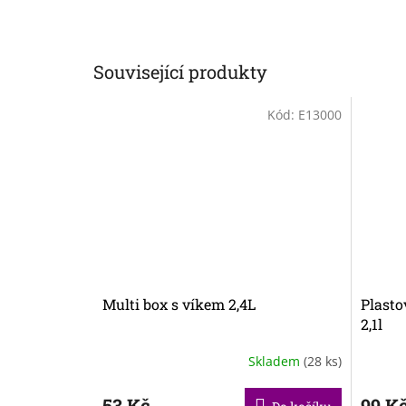
Související produkty
Kód:
E13000
Multi box s víkem 2,4L
Plastov
2,1l
Skladem
(28 ks)
53 Kč
99 K