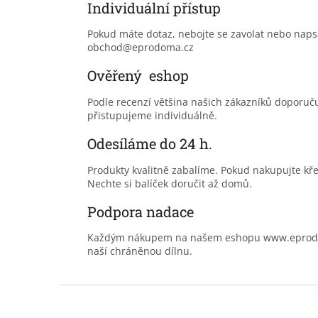
Individuální přístup
Pokud máte dotaz, nebojte se zavolat nebo nap
obchod@eprodoma.cz
Ověřený eshop
Podle recenzí většina našich zákazníků doporu
přistupujeme individuálně.
Odesíláme do 24 h.
Produkty kvalitně zabalíme. Pokud nakupujte kř
Nechte si balíček doručit až domů.
Podpora nadace
Každým nákupem na našem eshopu www.eprodoma
naší chráněnou dílnu.
Z
á