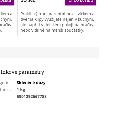
košíku
Do košíku
íčkem a
Praktický transparentní box s víčkem a
uchyni,
dvěma klipy využijete nejen v kuchyni,
hračky
ale např. i v dětském pokoji na hračky
y.
nebo v dílně na menší součástky.
lňkové parametry
gorie
:
Skleněné dózy
tnost
:
1 kg
:
5901292667788