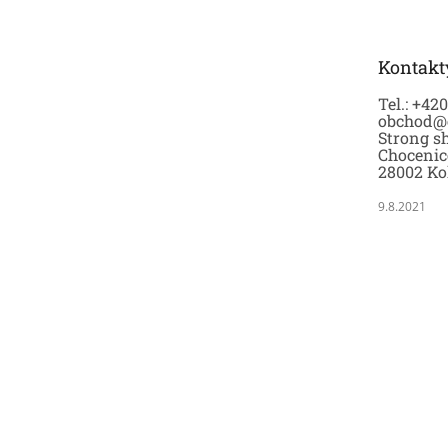
p
a
t
Kontakt
í
Tel.: +42
obchod@
Strong sh
Chocenic
28002 Ko
9.8.2021