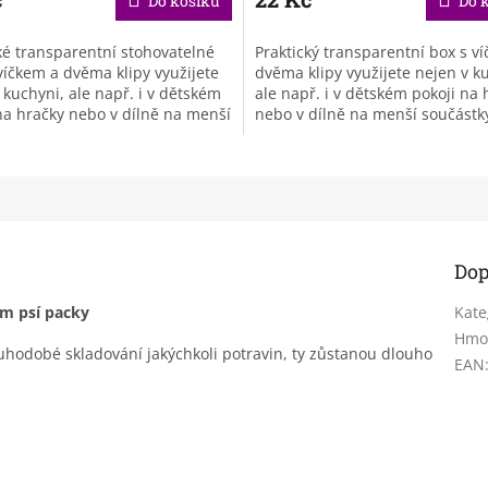
Do košíku
Do 
ké transparentní stohovatelné
Praktický transparentní box s v
víčkem a dvěma klipy využijete
dvěma klipy využijete nejen v k
 kuchyni, ale např. i v dětském
ale např. i v dětském pokoji na 
na hračky nebo v dílně na menší
nebo v dílně na menší součástk
tky.
Dop
m psí packy
Kate
Hmo
uhodobé skladování jakýchkoli potravin, ty zůstanou dlouho
EAN