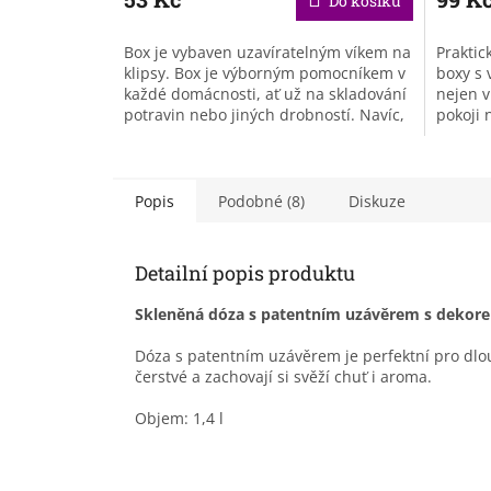
Do košíku
Box je vybaven uzavíratelným víkem na
Praktic
klipsy. Box je výborným pomocníkem v
boxy s 
každé domácnosti, ať už na skladování
nejen v
potravin nebo jiných drobností. Navíc,
pokoji 
tím, že je transparentní...
součás
Popis
Podobné (8)
Diskuze
Detailní popis produktu
Skleněná dóza s patentním uzávěrem s dekore
Dóza s patentním uzávěrem je perfektní pro dlo
čerstvé a zachovají si svěží chuť i aroma.
Objem: 1,4 l