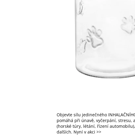
Objevte sílu jedinečného INHALAČNÍHO
pomáhá při únavě, vyčerpání, stresu, al
(horské túry, létání, řízení automobilu
dalších. Nyní v akci >>