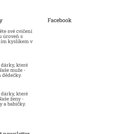
y
Facebook
te své cvičení
u úroveň s
ním kyslíkem v
dárky, které
 Naše muže -
a dědečky.
dárky, které
Naše ženy -
 a babičky.
t newsletter