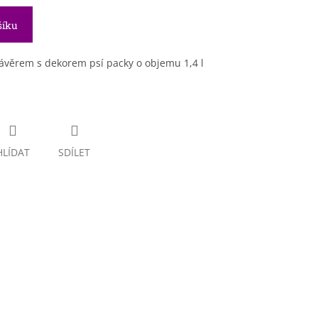
šíku
ávěrem s dekorem psí packy o objemu 1,4 l
HLÍDAT
SDÍLET