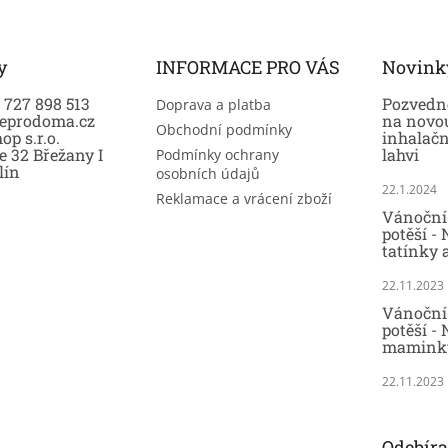
y
INFORMACE PRO VÁS
Novink
0 727 898 513
Pozvedně
Doprava a platba
eprodoma.cz
na novo
Obchodní podmínky
op s.r.o.
inhalač
e 32 Břežany I
lahvi
Podmínky ochrany
lín
osobních údajů
22.1.2024
Reklamace a vrácení zboží
Vánoční 
potěší -
tatínky 
22.11.2023
Vánoční 
potěší - 
maminky
22.11.2023
Odebíra