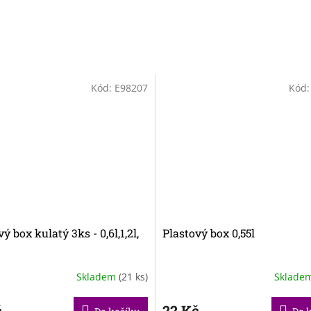
Kód:
E98207
Kód
ý box kulatý 3ks - 0,6l,1,2l,
Plastový box 0,55l
Skladem
(21 ks)
Sklade
č
22 Kč