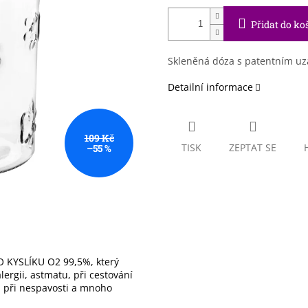
Přidat do ko
Skleněná dóza s patentním uz
Detailní informace
109 Kč
TISK
ZEPTAT SE
–55 %
 KYSLÍKU O2 99,5%, který
ergii, astmatu, při cestování
), při nespavosti a mnoho