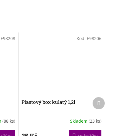
:
E98208
Kód:
E98206
Další
Plastový box kulatý 1,2l
produkt
m
(88 ks)
Skladem
(23 ks)
35 Kč