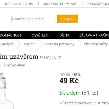
DOPRAVA A PLATBA
OBCHODNÍ PODMÍNKY
PODMÍNKY OC
HLEDAT
DOMÁCNOST
OSVĚTLENÍ
DÍLNA
ZÁBAVA A HRAČK
Kuchyně
Nádobí
Dózy na potraviny
Skleněné dózy
tním uzávěrem
E034G14A-17
Značka:
Allen
109 Kč
–55 %
49 Kč
Měrná
Skladem
(51 ks)
cena:
Můžeme doručit do:
11.8.2026