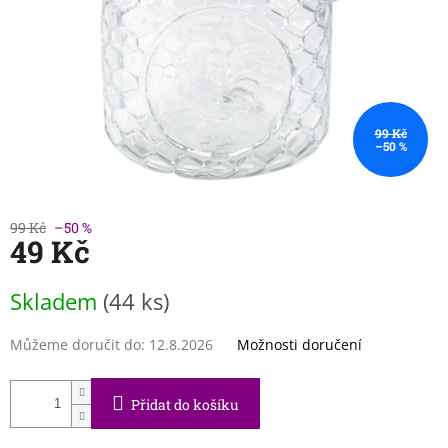
99 Kč
–50 %
99 Kč
–50 %
49 Kč
Měrná
Skladem
(44 ks)
cena:
Můžeme doručit do:
12.8.2026
Možnosti doručení
Přidat do košíku