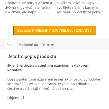
stohovatelné boxy s víčkem a
s víčkem a dvěma klipy
dvěma klipy využijete nejen
využijete nejen v kuchyni,
v kuchyni, ale např. i v
ale např. i v dětském pokoji
dětském pokoji na hračky
na hračky nebo v dílně na
nebo v dílně na menší
menší součástky.
součástky.
ZOBRAZIT VŠECHNY SOUVISEJÍCÍ PRODUKTY
Popis
Podobné (8)
Diskuze
Detailní popis produktu
Skleněná dóza s patentním uzávěrem s dekorem
kohouta.
Dóza s patentním uzávěrem je perfektní pro dlouhodobé
skladování jakýchkoli potravin, ty zůstanou dlouho
čerstvé a zachovají si svěží chuť i aroma.
Objem: 1 l