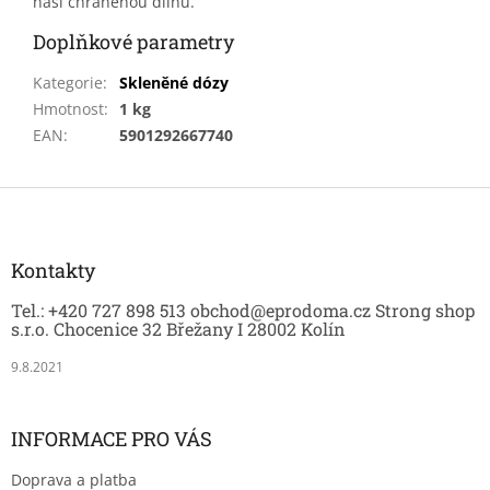
naší chráněnou dílnu.
Doplňkové parametry
Kategorie
:
Skleněné dózy
Hmotnost
:
1 kg
EAN
:
5901292667740
Z
á
p
a
Kontakty
t
Tel.: +420 727 898 513 obchod@eprodoma.cz Strong shop
í
s.r.o. Chocenice 32 Břežany I 28002 Kolín
9.8.2021
INFORMACE PRO VÁS
Doprava a platba