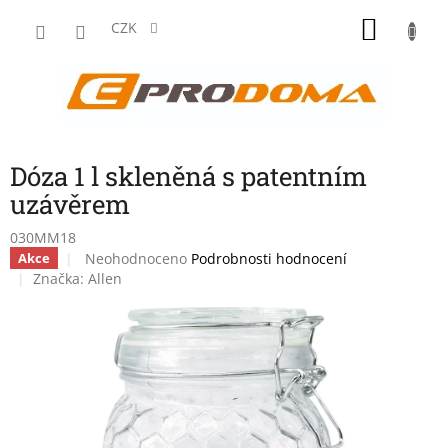
Přejít
NÁKU
na
CZK
obsah
KOŠÍK
Dóza 1 l skleněná s patentním
uzávěrem
030MM18
Průměrné
Neohodnoceno
Podrobnosti hodnocení
Akce
hodnocení
Značka:
Allen
produktu
je
0,0
z
5
hvězdiček.