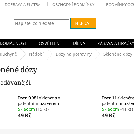
DOPRAVA A PLATBA
OBCHODNÍ PODMÍNKY
PODMÍNKY OC
HLEDAT
DOMÁCNOST
OSVĚTLENÍ
DÍLNA
ZÁBAVA A HRAČK
Kuchyně
Nádobí
Dózy na potraviny
Skleněné dózy
eněné dózy
rodávanější
Dóza 0,95 l skleněná s
Dóza 1 l skleněn
patentním uzávěrem
patentním uzá
Skladem
(15 ks)
Skladem
(44 ks)
49 Kč
49 Kč