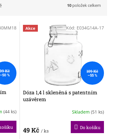
10
položek celkem
ě
30MM18
Kód:
E034G14A-17
Akce
99 Kč
109 Kč
–50 %
–55 %
ním
Dóza 1,4 l skleněná s patentním
uzávěrem
em
(44 ks)
Skladem
(51 ks)
košíku
Do košíku
49 Kč
/ ks