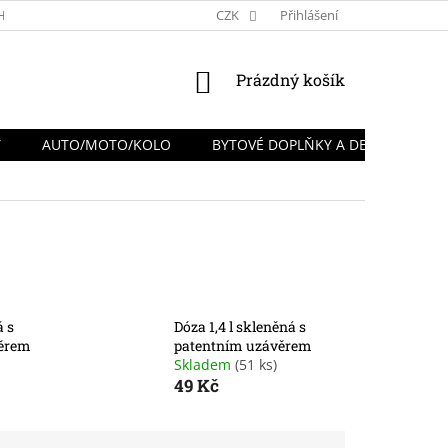
HRANY OSOBNÍCH ÚDAJŮ
REKLAMACE A VRÁCENÍ ZBOŽÍ
CZK
Přihlášení
NÁKUPNÍ
Prázdný košík
KOŠÍK
Y
AUTO/MOTO/KOLO
BYTOVÉ DOPLŇKY A DEKORACE
á s
Dóza 1,4 l skleněná s
věrem
patentním uzávěrem
Skladem
(51 ks)
49 Kč