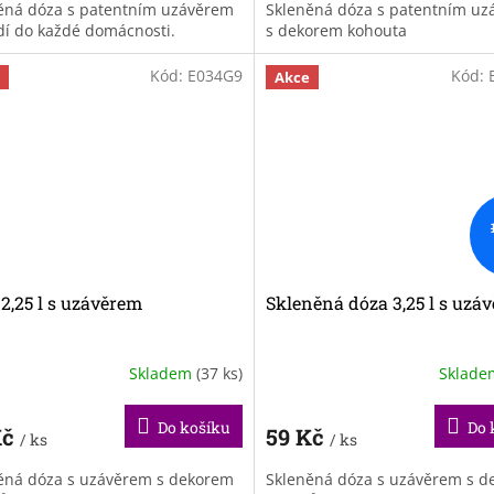
ěná dóza s patentním uzávěrem
Skleněná dóza s patentním u
dí do každé domácnosti.
s dekorem kohouta
Kód:
E034G9
Kód:
Akce
2,25 l s uzávěrem
Skleněná dóza 3,25 l s uzá
Skladem
(37 ks)
Sklad
Do košíku
Do 
Kč
59 Kč
/ ks
/ ks
ěná dóza s uzávěrem s dekorem
Skleněná dóza s uzávěrem s 