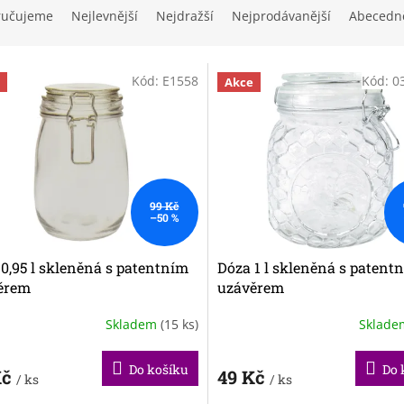
ručujeme
Nejlevnější
Nejdražší
Nejprodávanější
Abecedn
Kód:
E1558
Kód:
0
Akce
99 Kč
–50 %
0,95 l skleněná s patentním
Dóza 1 l skleněná s patent
ěrem
uzávěrem
Skladem
(15 ks)
Sklad
Do košíku
Do 
Kč
49 Kč
/ ks
/ ks