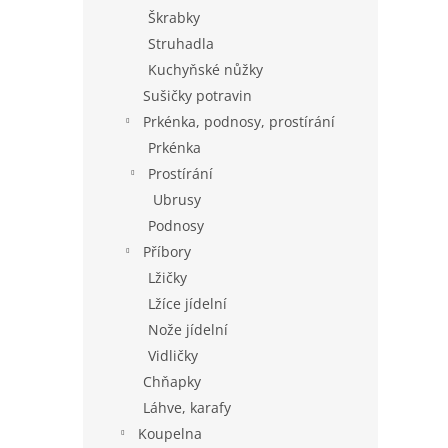
Škrabky
Struhadla
Kuchyňské nůžky
Sušičky potravin
Prkénka, podnosy, prostírání
Prkénka
Prostírání
Ubrusy
Podnosy
Příbory
Lžičky
Lžíce jídelní
Nože jídelní
Vidličky
Chňapky
Láhve, karafy
Koupelna