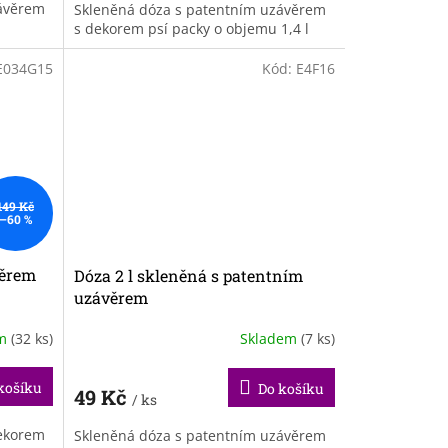
závěrem
Skleněná dóza s patentním uzávěrem
s dekorem psí packy o objemu 1,4 l
E034G15
Kód:
E4F16
149 Kč
–60 %
věrem
Dóza 2 l skleněná s patentním
uzávěrem
em
(32 ks)
Skladem
(7 ks)
košíku
Do košíku
49 Kč
/ ks
dekorem
Skleněná dóza s patentním uzávěrem