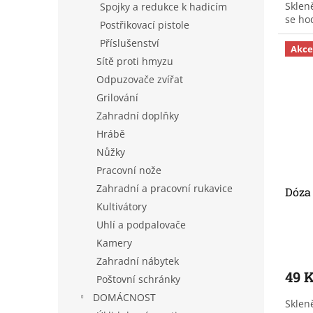
Sklen
Spojky a redukce k hadicím
se ho
Postřikovací pistole
Příslušenství
Akce
Sítě proti hmyzu
Odpuzovače zvířat
Grilování
Zahradní doplňky
Hrábě
Nůžky
Pracovní nože
Zahradní a pracovní rukavice
Dóza 
Kultivátory
Uhlí a podpalovače
Kamery
Zahradní nábytek
49 
Poštovní schránky
DOMÁCNOST
Sklen