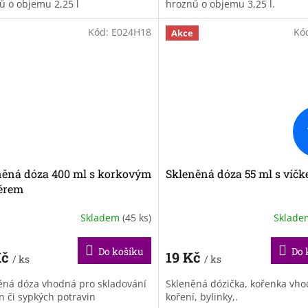
ů o objemu 2,25 l
hroznů o objemu 3,25 l.
Kód:
E024H18
Kó
Akce
něná dóza 400 ml s korkovým
Skleněná dóza 55 ml s víč
ěrem
Skladem
(45 ks)
Sklad
Do košíku
Do 
Kč
19 Kč
/ ks
/ ks
ěná dóza vhodná pro skladování
Skleněná dózička, kořenka vh
n či sypkých potravin
koření, bylinky,.