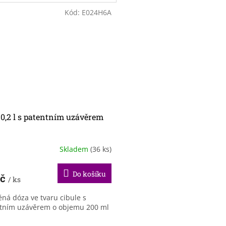
Kód:
E024H6A
0,2 l s patentním uzávěrem
Skladem
(36 ks)
Do košíku
Kč
/ ks
ěná dóza ve tvaru cibule s
tním uzávěrem o objemu 200 ml