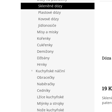
Skleněné dózy
Plastové dózy
Kovové dózy
Jídlonosiče
Mísy a misky
Kořenky
Cukřenky
Demižony
Dóza 
Džbány
Hrnky
Kuchyňské náčiní
Obracečky
Naběračky
19 
Cedníky
Lžíce kuchyňské
Sklen
paten
Mlýnky a strojky
Nože kuchyňské