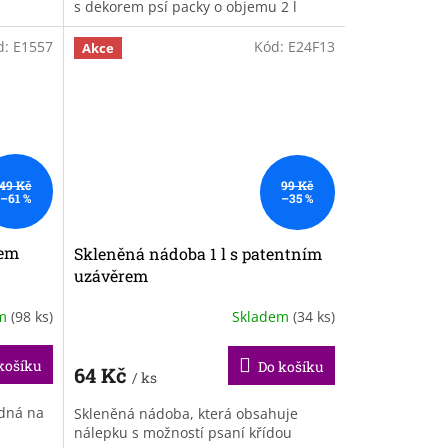
s dekorem psí packy o objemu 2 l
d:
E1557
Kód:
E24F13
Akce
49 Kč
99 Kč
–61 %
–35 %
kem
Skleněná nádoba 1 l s patentním
uzávěrem
em
(98 ks)
Skladem
(34 ks)
košíku
Do košíku
64 Kč
/ ks
odná na
Skleněná nádoba, která obsahuje
nálepku s možností psaní křídou