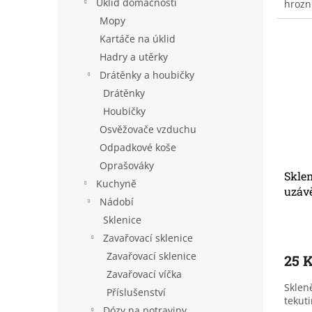
Úklid domácnosti
hrozn
Mopy
Kartáče na úklid
Hadry a utěrky
Drátěnky a houbičky
Drátěnky
Houbičky
Osvěžovače vzduchu
Odpadkové koše
Oprašováky
Skle
Kuchyně
uzáv
Nádobí
Sklenice
Zavařovací sklenice
Zavařovací sklenice
25 
Zavařovací víčka
Sklen
Příslušenství
tekuti
Dózy na potraviny