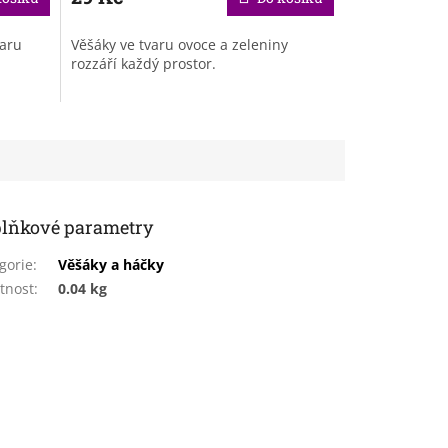
varu
Věšáky ve tvaru ovoce a zeleniny
rozzáří každý prostor.
lňkové parametry
gorie
:
Věšáky a háčky
tnost
:
0.04 kg