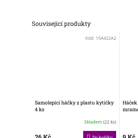
Související produkty
Kód:
15A422A2
Samolepicí háčky z plastu kytičky
Háček 
4 ks
mramo
Skladem
(22 ks)
26 Kč
9 Kč
Do košíku