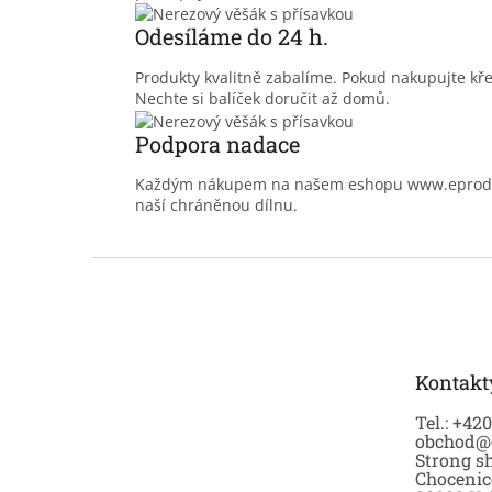
Odesíláme do 24 h.
Produkty kvalitně zabalíme. Pokud nakupujte kř
Nechte si balíček doručit až domů.
Podpora nadace
Každým nákupem na našem eshopu www.eprodoma
naší chráněnou dílnu.
Z
á
p
a
t
Kontakt
í
Tel.: +42
obchod@
Strong sh
Chocenic