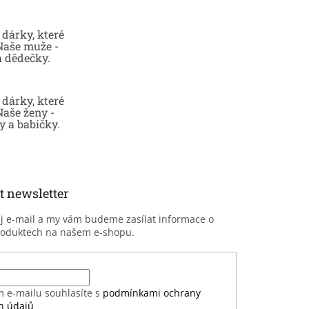
dárky, které
 Naše muže -
a dědečky.
dárky, které
Naše ženy -
 a babičky.
t newsletter
ůj e-mail a my vám budeme zasílat informace o
roduktech na našem e-shopu.
m e-mailu souhlasíte s
podmínkami ochrany
h údajů