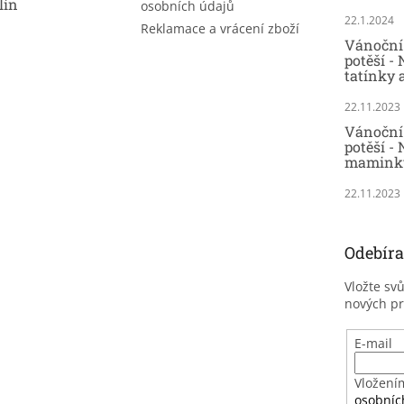
lín
osobních údajů
22.1.2024
Reklamace a vrácení zboží
Vánoční 
potěší -
tatínky 
22.11.2023
Vánoční 
potěší - 
maminky
22.11.2023
Odebíra
Vložte sv
nových p
E-mail
Vložení
osobníc