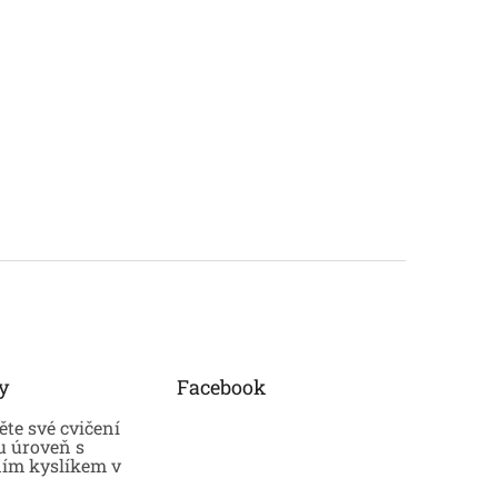
y
Facebook
te své cvičení
u úroveň s
ním kyslíkem v