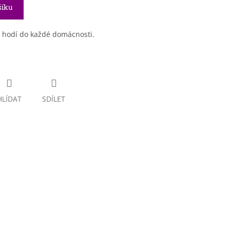
šíku
e hodí do každé domácnosti.
HLÍDAT
SDÍLET