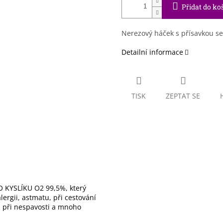
Přidat do ko
Nerezový háček s přísavkou s
Detailní informace
TISK
ZEPTAT SE
 KYSLÍKU O2 99,5%, který
ergii, astmatu, při cestování
), při nespavosti a mnoho