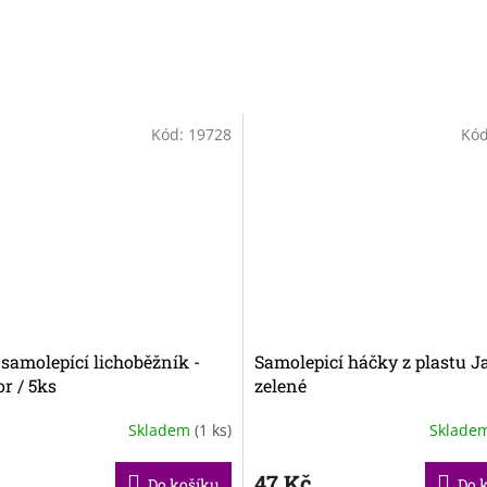
Kód:
19728
Kó
samolepící lichoběžník -
Samolepicí háčky z plastu J
r / 5ks
zelené
Skladem
(1 ks)
Sklade
47 Kč
Do košíku
Do 