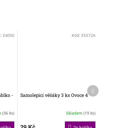
d:
E4050
Kód:
E5572A
Další
produkt
ablko -
Samolepicí věšáky 3 ks Ovoce 4
m
(36 ks)
Skladem
(19 ks)
29 Kč
košíku
Do košíku