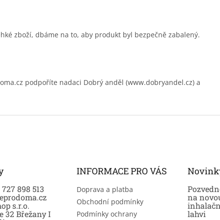
ehké zboží, dbáme na to, aby produkt byl bezpečně zabalený.
.cz podpoříte nadaci Dobrý anděl (www.dobryandel.cz) a
y
INFORMACE PRO VÁS
Novink
0 727 898 513
Pozvedně
Doprava a platba
eprodoma.cz
na novo
Obchodní podmínky
op s.r.o.
inhalač
e 32 Břežany I
lahvi
Podmínky ochrany