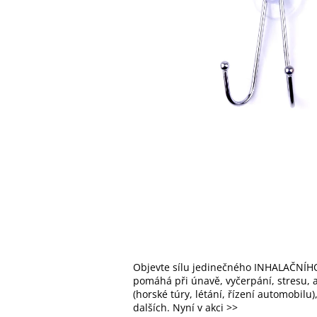
Objevte sílu jedinečného INHALAČNÍHO
pomáhá při únavě, vyčerpání, stresu, al
(horské túry, létání, řízení automobilu
dalších. Nyní v akci >>