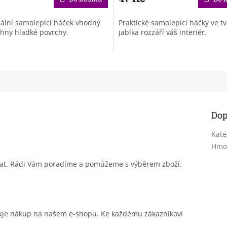
ální samolepící háček vhodný
Praktické samolepicí háčky ve t
hny hladké povrchy.
jablka rozzáří váš interiér.
Dop
Kate
Hmo
sat. Rádi Vám poradíme a pomůžeme s výběrem zboží.
čuje nákup na našem e-shopu. Ke každému zákazníkovi