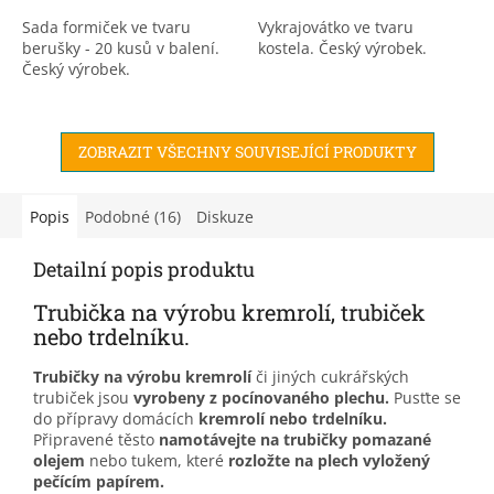
Sada formiček ve tvaru
Vykrajovátko ve tvaru
berušky - 20 kusů v balení.
kostela. Český výrobek.
Český výrobek.
ZOBRAZIT VŠECHNY SOUVISEJÍCÍ PRODUKTY
Popis
Podobné (16)
Diskuze
Detailní popis produktu
Trubička na výrobu kremrolí, trubiček
nebo trdelníku.
Trubičky na výrobu kremrolí
či jiných cukrářských
trubiček jsou
vyrobeny z pocínovaného plechu.
Pusťte se
do přípravy domácích
kremrolí nebo trdelníku.
Připravené těsto
namotávejte na trubičky pomazané
olejem
nebo tukem, které
rozložte na plech vyložený
pečícím papírem.