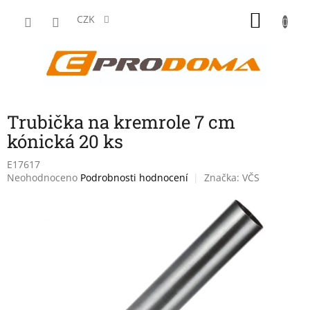
Přejít
NÁKU
na
CZK
obsah
KOŠÍK
Trubička na kremrole 7 cm
kónická 20 ks
E17617
Průměrné
Neohodnoceno
Podrobnosti hodnocení
Značka:
VČS
hodnocení
produktu
je
0,0
z
5
hvězdiček.