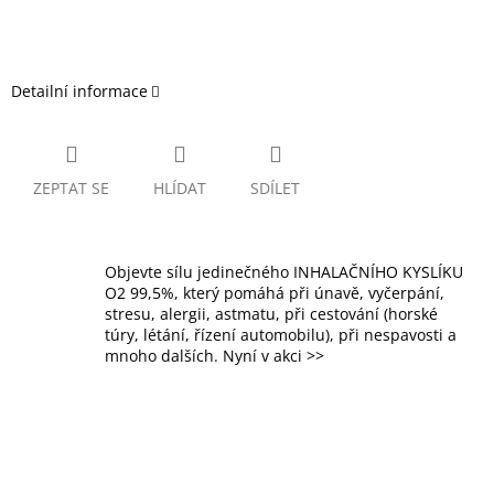
Detailní informace
ZEPTAT SE
HLÍDAT
SDÍLET
Objevte sílu jedinečného INHALAČNÍHO KYSLÍKU
O2 99,5%, který pomáhá při únavě, vyčerpání,
stresu, alergii, astmatu, při cestování (horské
túry, létání, řízení automobilu), při nespavosti a
mnoho dalších. Nyní v akci >>