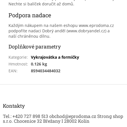
Nechte si balíček doručit až domů.
Podpora nadace
Každým nákupem na našem eshopu www.eprodoma.cz
podpoříte nadaci Dobrý anděl (www.dobryandel.cz) a
naší chráněnou dílnu.
Doplňkové parametry
Kategorie
:
Vykrajovátka a formičky
Hmotnost
:
0.126 kg
EAN
:
8594034484032
Z
á
p
a
Kontakty
t
Tel.: +420 727 898 513 obchod@eprodoma.cz Strong shop
í
s.r.o. Chocenice 32 Břežany I 28002 Kolín