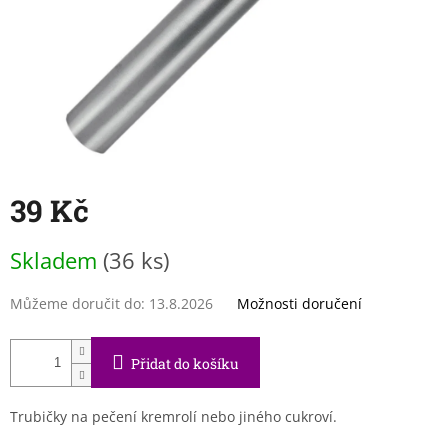
39 Kč
Měrná
Skladem
(36 ks)
cena:
Můžeme doručit do:
13.8.2026
Možnosti doručení
Přidat do košíku
Trubičky na pečení kremrolí nebo jiného cukroví.