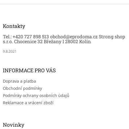
Z
á
p
a
Kontakty
t
Tel.: +420 727 898 513 obchod@eprodoma.cz Strong shop
í
s.r.o. Chocenice 32 Břežany I 28002 Kolín
9.8.2021
INFORMACE PRO VÁS
Doprava a platba
Obchodní podmínky
Podmínky ochrany osobních údajů
Reklamace a vrácení zboží
Novinky