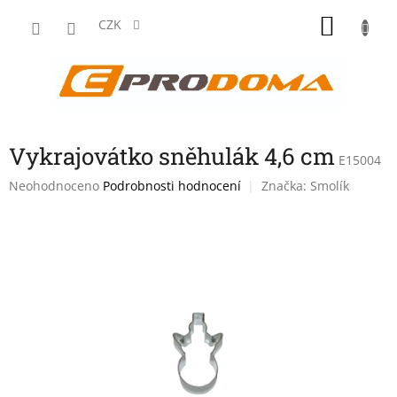
Přejít
NÁKU
na
CZK
obsah
KOŠÍK
Vykrajovátko sněhulák 4,6 cm
E15004
Průměrné
Neohodnoceno
Podrobnosti hodnocení
Značka:
Smolík
hodnocení
produktu
je
0,0
z
5
hvězdiček.