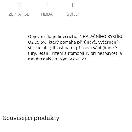
ZEPTAT SE
HLÍDAT
SDÍLET
Objevte sílu jedinečného INHALAČNÍHO KYSLÍKU
O2 99,5%, který pomáhá při únavě, vyčerpání,
stresu, alergii, astmatu, při cestování (horské
túry, létání, řízení automobilu), při nespavosti a
mnoho dalších. Nyní v akci >>
Související produkty