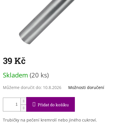
39 Kč
Měrná
Skladem
(20 ks)
cena:
Můžeme doručit do:
10.8.2026
Možnosti doručení
Přidat do košíku
Trubičky na pečení kremrolí nebo jiného cukroví.