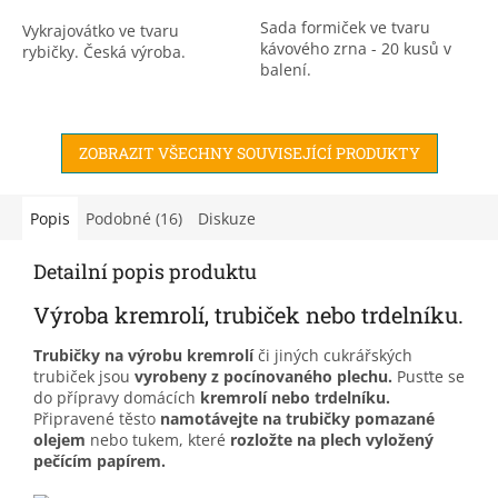
Sada formiček ve tvaru
Vykrajovátko ve tvaru
kávového zrna - 20 kusů v
rybičky. Česká výroba.
balení.
ZOBRAZIT VŠECHNY SOUVISEJÍCÍ PRODUKTY
Popis
Podobné (16)
Diskuze
Detailní popis produktu
Výroba kremrolí, trubiček nebo trdelníku.
Trubičky na výrobu kremrolí
či jiných cukrářských
trubiček jsou
vyrobeny z pocínovaného plechu.
Pusťte se
do přípravy domácích
kremrolí nebo trdelníku.
Připravené těsto
namotávejte na trubičky pomazané
olejem
nebo tukem, které
rozložte na plech vyložený
pečícím papírem.