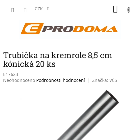
Přejít
NÁKU
na
CZK
obsah
KOŠÍK
Trubička na kremrole 8,5 cm
kónická 20 ks
E17623
Průměrné
Neohodnoceno
Podrobnosti hodnocení
Značka:
VČS
hodnocení
produktu
je
0,0
z
5
hvězdiček.