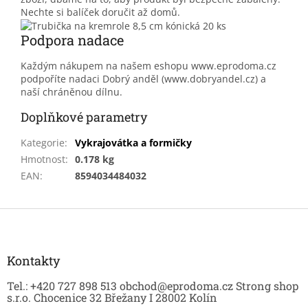
Nechte si balíček doručit až domů.
Podpora nadace
Každým nákupem na našem eshopu www.eprodoma.cz
podpoříte nadaci Dobrý anděl (www.dobryandel.cz) a
naší chráněnou dílnu.
Doplňkové parametry
Kategorie
:
Vykrajovátka a formičky
Hmotnost
:
0.178 kg
EAN
:
8594034484032
Z
á
p
a
Kontakty
t
Tel.: +420 727 898 513 obchod@eprodoma.cz Strong shop
í
s.r.o. Chocenice 32 Břežany I 28002 Kolín