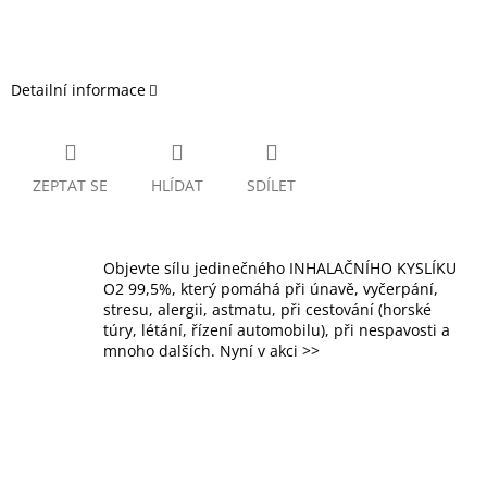
Detailní informace
ZEPTAT SE
HLÍDAT
SDÍLET
Objevte sílu jedinečného INHALAČNÍHO KYSLÍKU
O2 99,5%, který pomáhá při únavě, vyčerpání,
stresu, alergii, astmatu, při cestování (horské
túry, létání, řízení automobilu), při nespavosti a
mnoho dalších. Nyní v akci >>