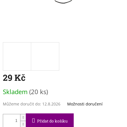
29 Kč
Měrná
Skladem
(20 ks)
cena:
Můžeme doručit do:
12.8.2026
Možnosti doručení
Přidat do košíku