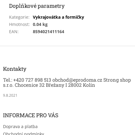
Doplňkové parametry
Kategorie
:
Vykrajovátka a formičky
Hmotnost
:
0.04 kg
EAN
:
8594021411164
Z
á
p
a
Kontakty
t
Tel.: +420 727 898 513 obchod@eprodoma.cz Strong shop
í
s.r.o. Chocenice 32 Břežany I 28002 Kolín
9.8.2021
INFORMACE PRO VÁS
Doprava a platba
Obchodní podmínky