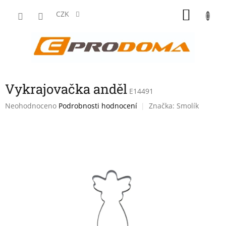
Přejít
NÁKU
na
CZK
obsah
KOŠÍK
Vykrajovačka anděl
E14491
Průměrné
Neohodnoceno
Podrobnosti hodnocení
Značka:
Smolík
hodnocení
produktu
je
0,0
z
5
hvězdiček.