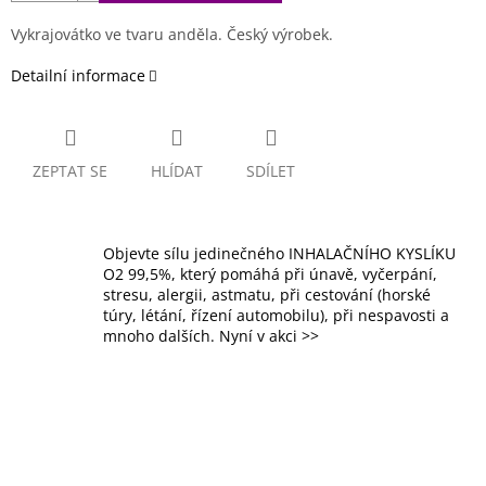
Vykrajovátko ve tvaru anděla. Český výrobek.
Detailní informace
ZEPTAT SE
HLÍDAT
SDÍLET
Objevte sílu jedinečného INHALAČNÍHO KYSLÍKU
O2 99,5%, který pomáhá při únavě, vyčerpání,
stresu, alergii, astmatu, při cestování (horské
túry, létání, řízení automobilu), při nespavosti a
mnoho dalších. Nyní v akci >>