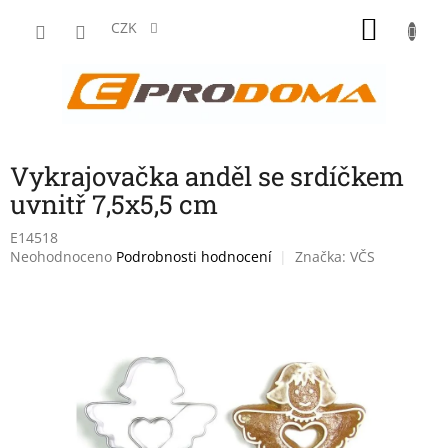
Přejít
NÁKU
na
CZK
obsah
KOŠÍK
Vykrajovačka anděl se srdíčkem
uvnitř 7,5x5,5 cm
E14518
Průměrné
Neohodnoceno
Podrobnosti hodnocení
Značka:
VČS
hodnocení
produktu
je
0,0
z
5
hvězdiček.