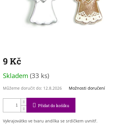
9 Kč
Měrná
Skladem
(33 ks)
cena:
Můžeme doručit do:
12.8.2026
Možnosti doručení
Přidat do košíku
Vykrajovátko ve tvaru andílka se srdíčkem uvnitř.