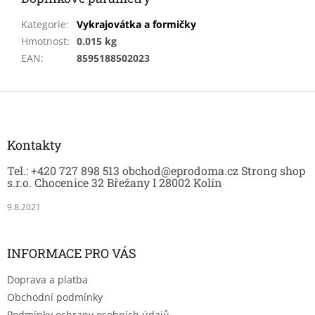
Kategorie
:
Vykrajovátka a formičky
Hmotnost
:
0.015 kg
EAN
:
8595188502023
Z
á
p
a
Kontakty
t
Tel.: +420 727 898 513 obchod@eprodoma.cz Strong shop
í
s.r.o. Chocenice 32 Břežany I 28002 Kolín
9.8.2021
INFORMACE PRO VÁS
Doprava a platba
Obchodní podmínky
Podmínky ochrany osobních údajů