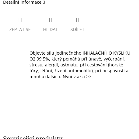
Detailní informace
ZEPTAT SE
HLÍDAT
SDÍLET
Objevte sílu jedinečného INHALAČNÍHO KYSLÍKU
O2 99,5%, který pomáhá při únavě, vyčerpání,
stresu, alergii, astmatu, při cestování (horské
túry, létání, řízení automobilu), při nespavosti a
mnoho dalších. Nyní v akci >>
Související produkty