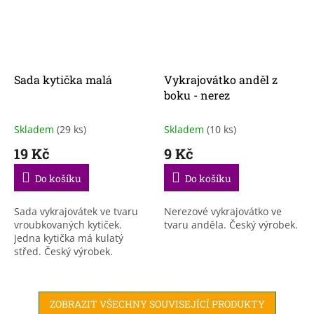
Sada kytička malá
Vykrajovátko anděl z
boku - nerez
Skladem
(29 ks)
Skladem
(10 ks)
19 Kč
9 Kč
Do košíku
Do košíku
Sada vykrajovátek ve tvaru
Nerezové vykrajovátko ve
vroubkovaných kytiček.
tvaru anděla. Český výrobek.
Jedna kytička má kulatý
střed. Český výrobek.
ZOBRAZIT VŠECHNY SOUVISEJÍCÍ PRODUKTY