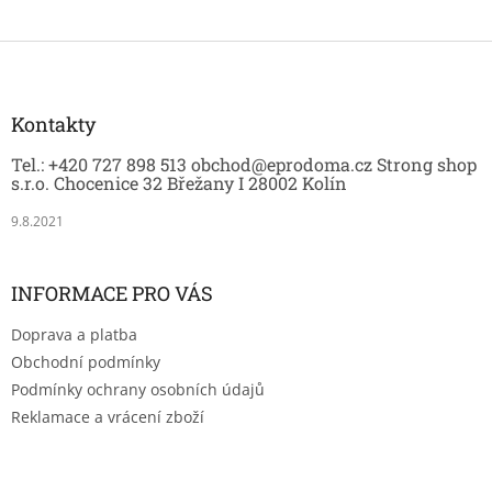
Z
á
p
a
Kontakty
t
Tel.: +420 727 898 513 obchod@eprodoma.cz Strong shop
í
s.r.o. Chocenice 32 Břežany I 28002 Kolín
9.8.2021
INFORMACE PRO VÁS
Doprava a platba
Obchodní podmínky
Podmínky ochrany osobních údajů
Reklamace a vrácení zboží