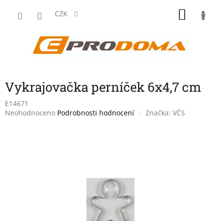
Přejít
NÁKU
na
CZK
obsah
KOŠÍK
Vykrajovačka perníček 6x4,7 cm
E14671
Průměrné
Neohodnoceno
Podrobnosti hodnocení
Značka:
VČS
hodnocení
produktu
je
0,0
z
5
hvězdiček.