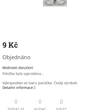
9 Kč
Měrná
Objednáno
cena:
Možnosti doručení
Položka byla vyprodána…
Vykrajovátko ve tvaru panáčka. Český výrobek.
Detailní informace
ZEPTAT SE
HLÍDAT
SDÍLET