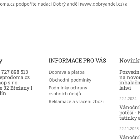
.cz podpoříte nadaci Dobrý anděl (www.dobryandel.cz) a
y
INFORMACE PRO VÁS
Novink
0 727 898 513
Pozvedně
Doprava a platba
eprodoma.cz
na novo
Obchodní podmínky
op s.r.o.
inhalač
e 32 Břežany I
lahvi
Podmínky ochrany
lín
osobních údajů
22.1.2024
Reklamace a vrácení zboží
Vánoční 
potěší -
tatínky 
22.11.2023
Vánoční 