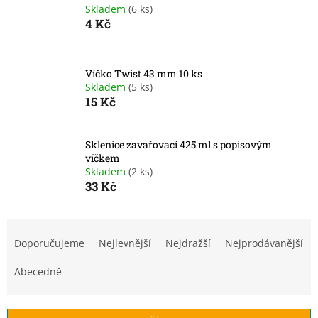
Skladem
(6 ks)
4 Kč
Víčko Twist 43 mm 10 ks
Skladem
(5 ks)
15 Kč
Sklenice zavařovací 425 ml s popisovým
víčkem
Skladem
(2 ks)
33 Kč
Ř
a
Doporučujeme
Nejlevnější
Nejdražší
Nejprodávanější
z
e
Abecedně
n
í