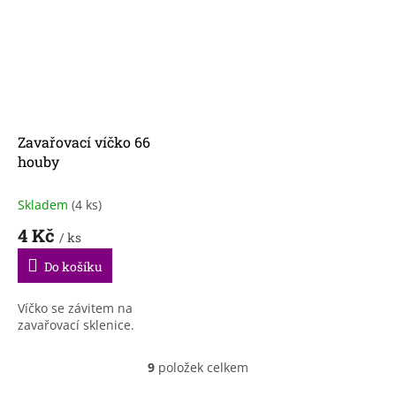
Zavařovací víčko 66
houby
Skladem
(4 ks)
4 Kč
/ ks
Do košíku
Víčko se závitem na
zavařovací sklenice.
9
položek celkem
O
v