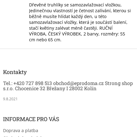
l
Dřevěné truhlíky se samozavlažovací vložkou,
á
Jedinečnou vlastností je četnost zalívání, kterou si
d
běžně musíte hlídat každý den, u této
a
samozavlažovací vložky, která je součástí balení,
c
stačí květiny zalévat méně častěji. RUČNÍ
í
VÝROBA, ČESKÝ VÝROBEK, 2 barvy, rozměry: 55
p
cm nebo 65 cm.
r
v
Z
k
á
y
p
v
a
Kontakty
ý
t
p
Tel.: +420 727 898 513 obchod@eprodoma.cz Strong shop
í
i
s.r.o. Chocenice 32 Břežany I 28002 Kolín
s
u
9.8.2021
INFORMACE PRO VÁS
Doprava a platba