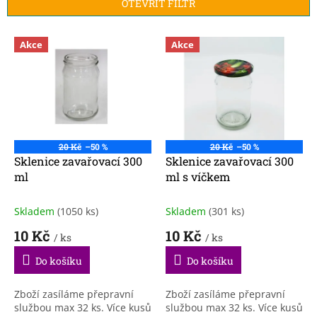
p
OTEVŘÍT FILTR
r
o
V
Akce
Akce
d
ý
u
p
k
i
t
s
ů
p
r
o
20 Kč
–50 %
20 Kč
–50 %
d
Sklenice zavařovací 300
Sklenice zavařovací 300
u
ml
ml s víčkem
k
t
Skladem
(1050 ks)
Skladem
(301 ks)
ů
10 Kč
10 Kč
/ ks
/ ks
Do košíku
Do košíku
Zboží zasíláme přepravní
Zboží zasíláme přepravní
službou max 32 ks. Více kusů
službou max 32 ks. Více kusů