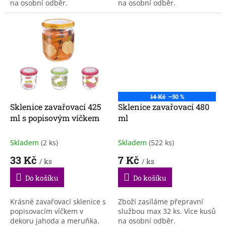
na osobní odběr.
na osobní odběr.
14 Kč
–50 %
Sklenice zavařovací 425
Sklenice zavařovací 480
ml s popisovým víčkem
ml
Skladem
(2 ks)
Skladem
(522 ks)
33 Kč
7 Kč
/ ks
/ ks
Do košíku
Do košíku
Krásné zavařovací sklenice s
Zboží zasíláme přepravní
popisovacím víčkem v
službou max 32 ks. Více kusů
dekoru jahoda a meruňka.
na osobní odběr.