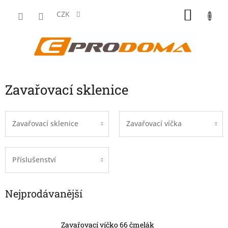
Přejít
NÁKU
na
CZK
obsah
KOŠÍK
Zavařovací sklenice
Zavařovací sklenice
Zavařovací víčka
Příslušenství
Nejprodávanější
Zavařovací víčko 66 čmelák