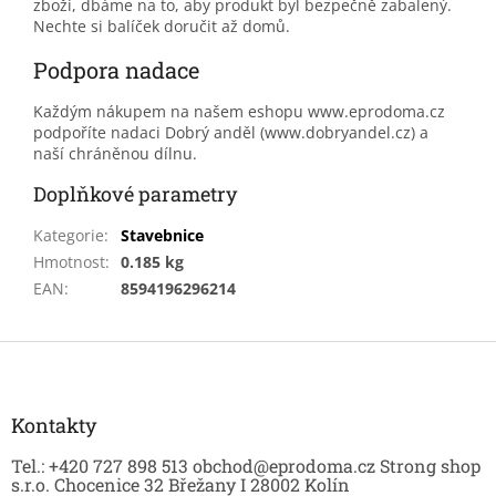
zboží, dbáme na to, aby produkt byl bezpečně zabalený.
Nechte si balíček doručit až domů.
Podpora nadace
Každým nákupem na našem eshopu www.eprodoma.cz
podpoříte nadaci Dobrý anděl (www.dobryandel.cz) a
naší chráněnou dílnu.
Doplňkové parametry
Kategorie
:
Stavebnice
Hmotnost
:
0.185 kg
EAN
:
8594196296214
Z
á
p
a
Kontakty
t
Tel.: +420 727 898 513 obchod@eprodoma.cz Strong shop
í
s.r.o. Chocenice 32 Břežany I 28002 Kolín