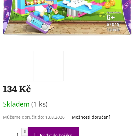
134 Kč
Měrná
Skladem
(1 ks)
cena:
Můžeme doručit do:
13.8.2026
Možnosti doručení
Přidat do košíku