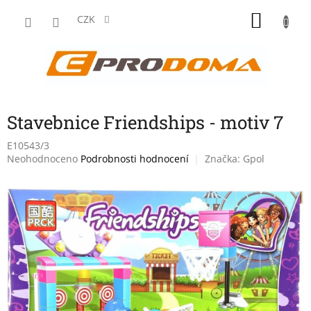
Přejít
NÁKU
na
CZK
obsah
KOŠÍK
Stavebnice Friendships - motiv 7
E10543/3
Průměrné
Neohodnoceno
Podrobnosti hodnocení
Značka:
Gpol
hodnocení
produktu
je
0,0
z
5
hvězdiček.