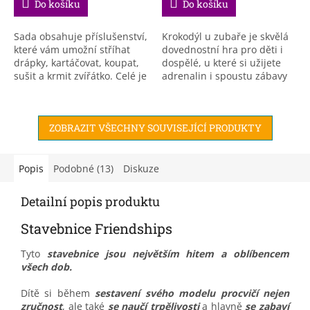
Do košíku
Do košíku
Sada obsahuje příslušenství,
Krokodýl u zubaře je skvělá
které vám umožní stříhat
dovednostní hra pro děti i
drápky, kartáčovat, koupat,
dospělé, u které si užijete
sušit a krmit zvířátko. Celé je
adrenalin i spoustu zábavy
to uzavřeno v malém
celá rodina.
praktickém batůžku s
úložným boxem, do...
ZOBRAZIT VŠECHNY SOUVISEJÍCÍ PRODUKTY
Popis
Podobné (13)
Diskuze
Detailní popis produktu
Stavebnice Friendships
Tyto
stavebnice jsou největším hitem a oblíbencem
všech dob.
Dítě si během
sestavení svého modelu procvičí nejen
zručnost
, ale také
se naučí trpělivosti
a hlavně
se zabaví