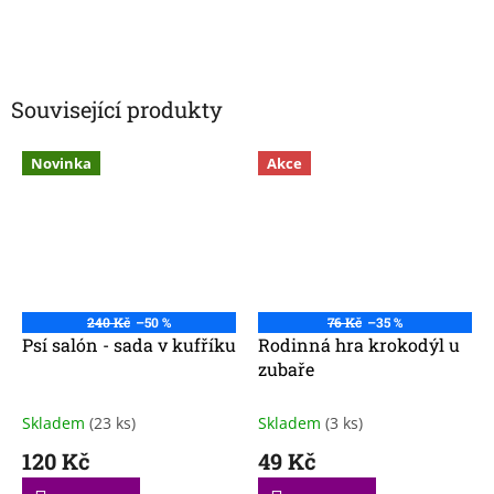
Související produkty
Novinka
Akce
240 Kč
–50 %
76 Kč
–35 %
Psí salón - sada v kufříku
Rodinná hra krokodýl u
zubaře
Skladem
(23 ks)
Skladem
(3 ks)
120 Kč
49 Kč