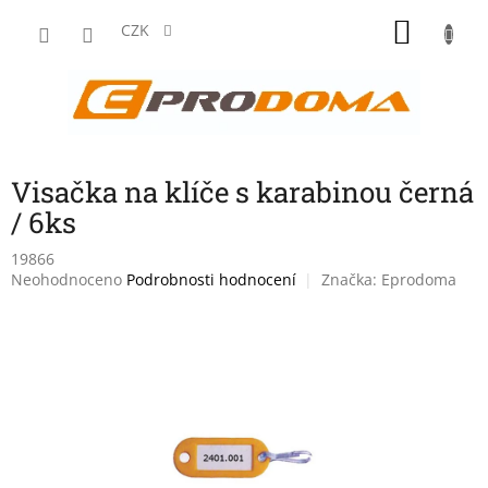
Přejít
NÁKU
na
CZK
obsah
KOŠÍK
Visačka na klíče s karabinou černá
/ 6ks
19866
Průměrné
Neohodnoceno
Podrobnosti hodnocení
Značka:
Eprodoma
hodnocení
produktu
je
0,0
z
5
hvězdiček.