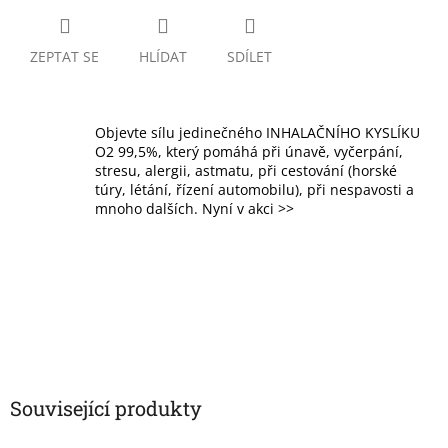
ZEPTAT SE
HLÍDAT
SDÍLET
Objevte sílu jedinečného INHALAČNÍHO KYSLÍKU
O2 99,5%, který pomáhá při únavě, vyčerpání,
stresu, alergii, astmatu, při cestování (horské
túry, létání, řízení automobilu), při nespavosti a
mnoho dalších. Nyní v akci >>
Související produkty