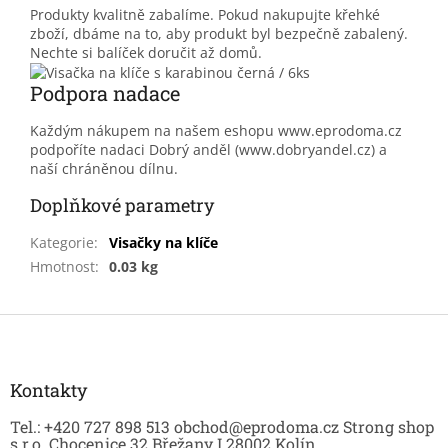
Produkty kvalitně zabalíme. Pokud nakupujte křehké
zboží, dbáme na to, aby produkt byl bezpečně zabalený.
Nechte si balíček doručit až domů.
Podpora nadace
Každým nákupem na našem eshopu www.eprodoma.cz
podpoříte nadaci Dobrý anděl (www.dobryandel.cz) a
naší chráněnou dílnu.
Doplňkové parametry
Kategorie
:
Visačky na klíče
Hmotnost
:
0.03 kg
Z
á
p
a
Kontakty
t
Tel.: +420 727 898 513 obchod@eprodoma.cz Strong shop
í
s.r.o. Chocenice 32 Břežany I 28002 Kolín