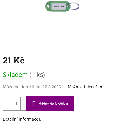
21 Kč
Měrná
Skladem
(1 ks)
cena:
Můžeme doručit do:
12.8.2026
Možnosti doručení
Přidat do košíku
Detailní informace