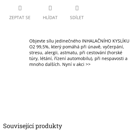
ZEPTAT SE
HLÍDAT
SDÍLET
Objevte sílu jedinečného INHALAČNÍHO KYSLÍKU
O2 99,5%, který pomáhá při únavě, vyčerpání,
stresu, alergii, astmatu, při cestování (horské
túry, létání, řízení automobilu), při nespavosti a
mnoho dalších. Nyní v akci >>
Související produkty