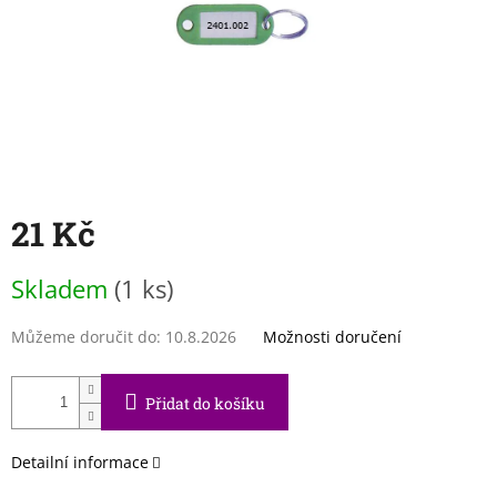
21 Kč
Měrná
Skladem
(1 ks)
cena:
Můžeme doručit do:
10.8.2026
Možnosti doručení
Přidat do košíku
Detailní informace