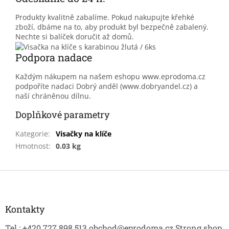
Produkty kvalitně zabalíme. Pokud nakupujte křehké
zboží, dbáme na to, aby produkt byl bezpečně zabalený.
Nechte si balíček doručit až domů.
Podpora nadace
Každým nákupem na našem eshopu www.eprodoma.cz
podpoříte nadaci Dobrý anděl (www.dobryandel.cz) a
naší chráněnou dílnu.
Doplňkové parametry
Kategorie
:
Visačky na klíče
Hmotnost
:
0.03 kg
Z
á
p
a
Kontakty
t
Tel.: +420 727 898 513 obchod@eprodoma.cz Strong shop