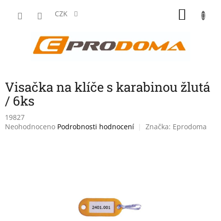
Přejít
NÁKU
na
CZK
obsah
KOŠÍK
Visačka na klíče s karabinou žlutá
/ 6ks
19827
Průměrné
Neohodnoceno
Podrobnosti hodnocení
Značka:
Eprodoma
hodnocení
produktu
je
0,0
z
5
hvězdiček.