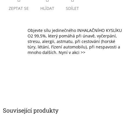
ZEPTAT SE
HLÍDAT
SDÍLET
Objevte sílu jedinečného INHALAČNÍHO KYSLÍKU
O2 99,5%, který pomáhá při únavě, vyčerpání,
stresu, alergii, astmatu, při cestování (horské
túry, létání, řízení automobilu), při nespavosti a
mnoho dalších. Nyní v akci >>
Související produkty