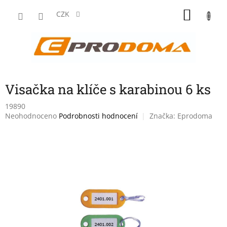
Přejít
NÁKU
na
CZK
obsah
KOŠÍK
Visačka na klíče s karabinou 6 ks
19890
Průměrné
Neohodnoceno
Podrobnosti hodnocení
Značka:
Eprodoma
hodnocení
produktu
je
0,0
z
5
hvězdiček.