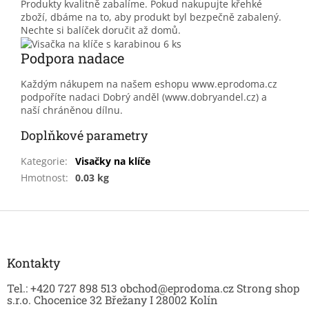
Produkty kvalitně zabalíme. Pokud nakupujte křehké
zboží, dbáme na to, aby produkt byl bezpečně zabalený.
Nechte si balíček doručit až domů.
Podpora nadace
Každým nákupem na našem eshopu www.eprodoma.cz
podpoříte nadaci Dobrý anděl (www.dobryandel.cz) a
naší chráněnou dílnu.
Doplňkové parametry
Kategorie
:
Visačky na klíče
Hmotnost
:
0.03 kg
Z
á
p
a
Kontakty
t
Tel.: +420 727 898 513 obchod@eprodoma.cz Strong shop
í
s.r.o. Chocenice 32 Břežany I 28002 Kolín