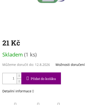
21 Kč
Měrná
Skladem
(1 ks)
cena:
Můžeme doručit do:
12.8.2026
Možnosti doručení
Přidat do košíku
Detailní informace