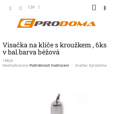
Přejít
NÁKU
na
CZK
obsah
KOŠÍK
Visačka na klíče s kroužkem , 6ks
v bal.barva béžová
19824
Průměrné
Neohodnoceno
Podrobnosti hodnocení
Značka:
Eprodoma
hodnocení
produktu
je
0,0
z
5
hvězdiček.