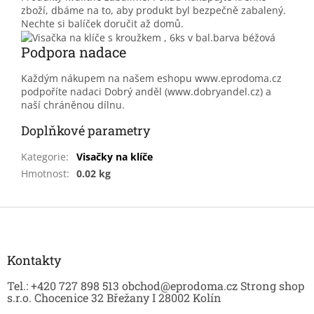
zboží, dbáme na to, aby produkt byl bezpečně zabalený.
Nechte si balíček doručit až domů.
Podpora nadace
Každým nákupem na našem eshopu www.eprodoma.cz
podpoříte nadaci Dobrý anděl (www.dobryandel.cz) a
naší chráněnou dílnu.
Doplňkové parametry
Kategorie
:
Visačky na klíče
Hmotnost
:
0.02 kg
Z
á
p
a
Kontakty
t
Tel.: +420 727 898 513 obchod@eprodoma.cz Strong shop
í
s.r.o. Chocenice 32 Břežany I 28002 Kolín