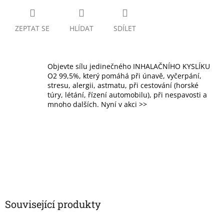
ZEPTAT SE
HLÍDAT
SDÍLET
Objevte sílu jedinečného INHALAČNÍHO KYSLÍKU
O2 99,5%, který pomáhá při únavě, vyčerpání,
stresu, alergii, astmatu, při cestování (horské
túry, létání, řízení automobilu), při nespavosti a
mnoho dalších. Nyní v akci >>
Související produkty