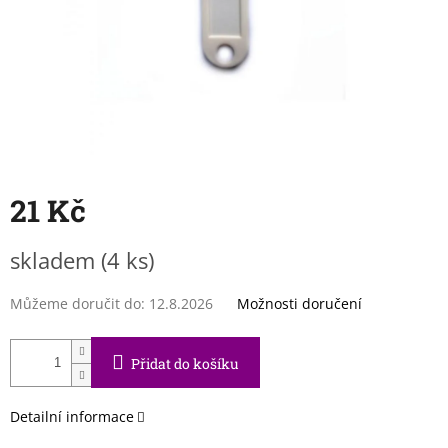
21 Kč
Měrná
skladem
(4 ks)
cena:
Můžeme doručit do:
12.8.2026
Možnosti doručení
Přidat do košíku
Detailní informace