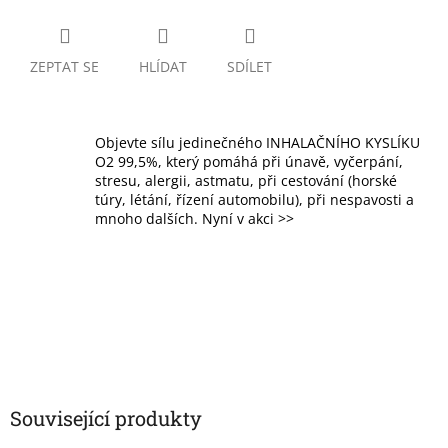
ZEPTAT SE
HLÍDAT
SDÍLET
Objevte sílu jedinečného INHALAČNÍHO KYSLÍKU
O2 99,5%, který pomáhá při únavě, vyčerpání,
stresu, alergii, astmatu, při cestování (horské
túry, létání, řízení automobilu), při nespavosti a
mnoho dalších. Nyní v akci >>
Související produkty