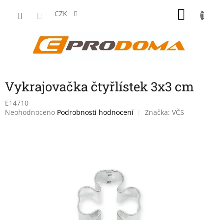
Přejít
NÁKU
na
CZK
obsah
KOŠÍK
Vykrajovačka čtyřlístek 3x3 cm
E14710
Průměrné
Neohodnoceno
Podrobnosti hodnocení
Značka:
VČS
hodnocení
produktu
je
0,0
z
5
hvězdiček.