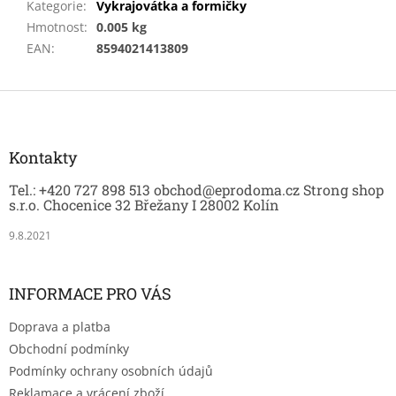
Kategorie
:
Vykrajovátka a formičky
Hmotnost
:
0.005 kg
EAN
:
8594021413809
Z
á
p
a
Kontakty
t
Tel.: +420 727 898 513 obchod@eprodoma.cz Strong shop
í
s.r.o. Chocenice 32 Břežany I 28002 Kolín
9.8.2021
INFORMACE PRO VÁS
Doprava a platba
Obchodní podmínky
Podmínky ochrany osobních údajů
Reklamace a vrácení zboží