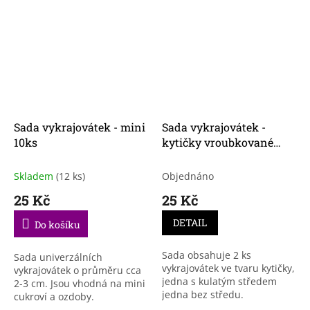
Sada vykrajovátek - mini
Sada vykrajovátek -
10ks
kytičky vroubkované
velké 2ks
Skladem
(12 ks)
Objednáno
25 Kč
25 Kč
DETAIL
Do košíku
Sada obsahuje 2 ks
Sada univerzálních
vykrajovátek ve tvaru kytičky,
vykrajovátek o průměru cca
jedna s kulatým středem
2-3 cm. Jsou vhodná na mini
jedna bez středu.
cukroví a ozdoby.